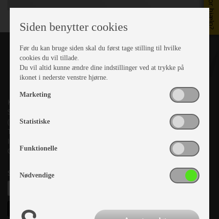
Brug for hjælp?
Siden benytter cookies
Før du kan bruge siden skal du først tage stilling til hvilke
cookies du vil tillade.
Du vil altid kunne ændre dine indstillinger ved at trykke på
ikonet i nederste venstre hjørne.
Marketing
Kronjyllands Camping Center A/S
Suderholmen 10, 8960 Randers SØ
(Lige ud til Grenåvej)
Statistiske
Tlf. +45 87 10 98 70
Info@as-kcc.dk
Funktionelle
CVR: 33 38 77 33
Samtykke til nyhedsbrev
Nødvendige