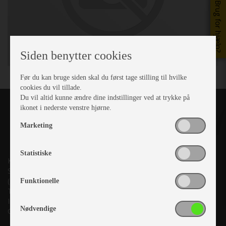
Brug for hjælp?
Siden benytter cookies
Før du kan bruge siden skal du først tage stilling til hvilke
cookies du vil tillade.
Du vil altid kunne ændre dine indstillinger ved at trykke på
ikonet i nederste venstre hjørne.
Marketing
Statistiske
Kronjyllands Camping Center A/S
Suderholmen 10, 8960 Randers SØ
(Lige ud til Grenåvej)
Funktionelle
Tlf. +45 87 10 98 70
Info@as-kcc.dk
Nødvendige
CVR: 33 38 77 33