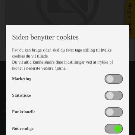
Brug for hjælp?
Siden benytter cookies
Før du kan bruge siden skal du først tage stilling til hvilke
cookies du vil tillade.
Du vil altid kunne ændre dine indstillinger ved at trykke på
ikonet i nederste venstre hjørne.
Marketing
Statistiske
Kronjyllands Camping Center A/S
Suderholmen 10, 8960 Randers SØ
Funktionelle
(Lige ud til Grenåvej)
Tlf. +45 87 10 98 70
Info@as-kcc.dk
Nødvendige
CVR: 33 38 77 33