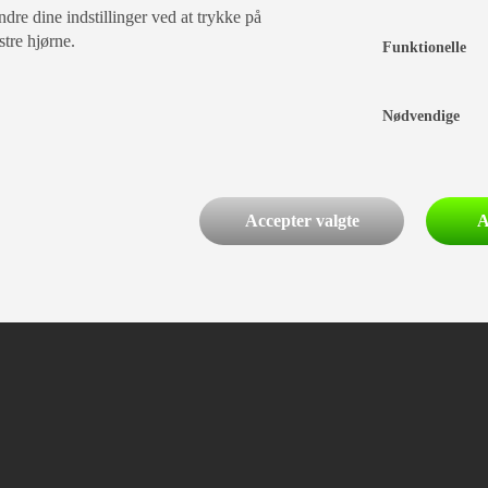
dre dine indstillinger ved at trykke på
stre hjørne.
Funktionelle
Nødvendige
ura gardinstænger
Accepter valgte
A