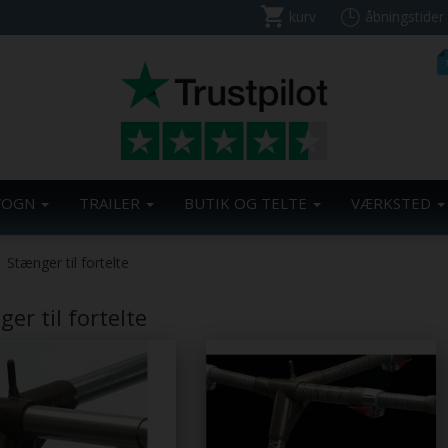
kurv
åbningstider
VOGN
TRAILER
BUTIK OG TELTE
VÆRKSTED
Stænger til fortelte
er til fortelte