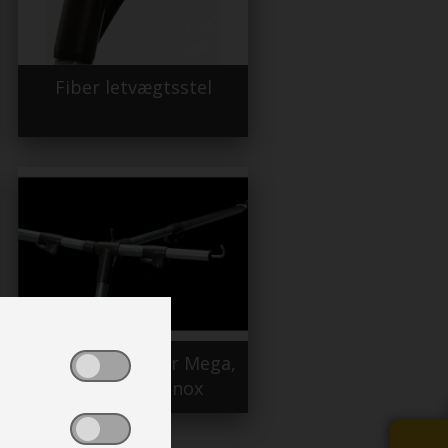
Fiber letvægtsstel
Løse stålstænger Mega,
Zinox og Prenox