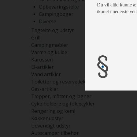
Du vil altid kunne æn
Opbevaringstelte
ikonet i nederste ven
Campingbøger
Diverse
Tagtelte og udstyr
Grill
Campingmøbler
Varme og kulde
Vent
Karosseri
El-artikler
Vand artikler
Toiletter og reservedele
Gas-artikler
Tæpper, måtter og lagner
Cykelholdere og foldecykler
Rengøring og kemi
Køkkenudstyr
Udvendigt udstyr
Autocamper tilbehør