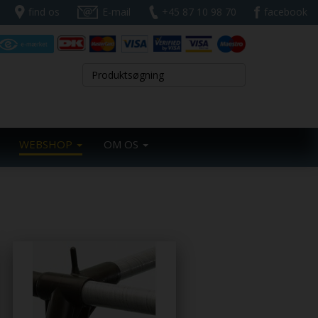
find os
E-mail
+45 87 10 98 70
facebook
WEBSHOP
OM OS