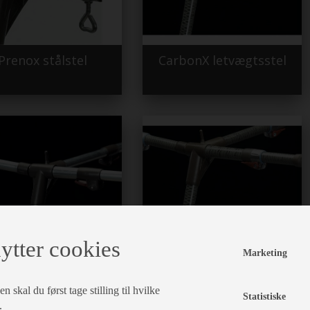
Prenox stålstel
CarbonX letvægtsstel
ytter cookies
 og Zinox stålstel
Løse letvægtsstænger
Marketing
CarbonX og Fiber
 skal du først tage stilling til hvilke
Statistiske
.