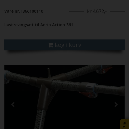
kr 4.672,-
Vare nr. I366100110
Løst stangsæt til Adria Action 361
læg i kurv
Previous
Next