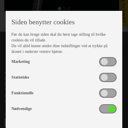
Brug for hjælp?
Siden benytter cookies
Før du kan bruge siden skal du først tage stilling til hvilke
cookies du vil tillade.
Du vil altid kunne ændre dine indstillinger ved at trykke på
ikonet i nederste venstre hjørne.
Marketing
Kronjyllands Camping Center A/S
Statistiske
Suderholmen 10, 8960 Randers SØ
(Lige ud til Grenåvej)
Tlf. +45 87 10 98 70
Funktionelle
Info@as-kcc.dk
CVR: 33 38 77 33
Nødvendige
Samtykke til nyhedsbrev