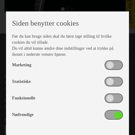
Brug for hjælp?
Siden benytter cookies
Før du kan bruge siden skal du først tage stilling til hvilke
cookies du vil tillade.
Du vil altid kunne ændre dine indstillinger ved at trykke på
ikonet i nederste venstre hjørne.
Marketing
Kronjyllands Camping Center A/S
Statistiske
Suderholmen 10, 8960 Randers SØ
(Lige ud til Grenåvej)
Tlf. +45 87 10 98 70
Funktionelle
Info@as-kcc.dk
CVR: 33 38 77 33
Nødvendige
Samtykke til nyhedsbrev