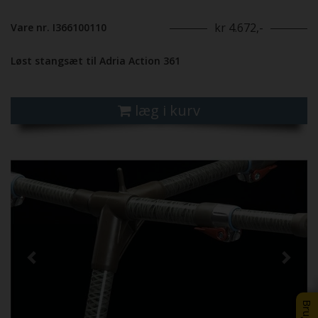
kr 4.672,-
Vare nr. I366100110
Løst stangsæt til Adria Action 361
læg i kurv
Previous
Next