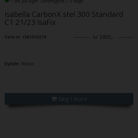
1 stk. på lager. Leveringstid 1-3 dage
Isabella CarbonX stel 300 Standard
C1 21/23 IsaFix
kr 3.805,-
Vare nr. I361010219
Dybde:
300cm
læg i kurv
Previous
Next