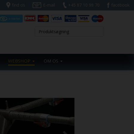
find os
E-mail
+45 87 10 98 70
facebook
WEBSHOP
OM OS
Next