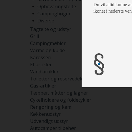
Du vil altid kunne æn
Opbevaringstelte
ikonet i nederste ven
Campingbøger
Diverse
Tagtelte og udstyr
Grill
Campingmøbler
Varme og kulde
Karosseri
El-artikler
Vand artikler
Toiletter og reservedele
Gas-artikler
Tæpper, måtter og lagner
Cykelholdere og foldecykler
Rengøring og kemi
Køkkenudstyr
Udvendigt udstyr
Autocamper tilbehør