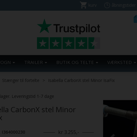
kurv
åbningstider
VOGN
TRAILER
BUTIK OG TELTE
VÆRKSTED
Stænger til fortelte
Isabella CarbonX stel Minor IsaFix
Previous
lager. Leveringstid 1-7 dage
ella CarbonX stel Minor
x
kr 3.255,-
. I364000230