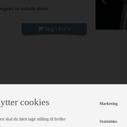
angsæt til Isabella Minor
læg i kurv
ytter cookies
Marketing
 skal du først tage stilling til hvilke
Statistiske
.