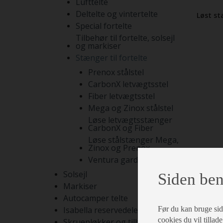
Lufttelte
Deltelte og vintertelte
Løst st
Special fortelte
Tilbehør til fortelte, solsejl
og markiser
Stænger til fortelte
Prenox stålstel
CarbonX letvægtsstel
Fiber letvægtsstel
Mega og Zinox stålstel
Løse letvægtsstænger
CarbonX og Fiber
Løse stålstænger Mega,
Zinox og Prenox
Ventura gardinstænger
Solsejl
Siden ben
Markiser
Autocamper telte
Før du kan bruge siden
Isabella reservedele
cookies du vil tillade
Skruepløkker og tilbehør