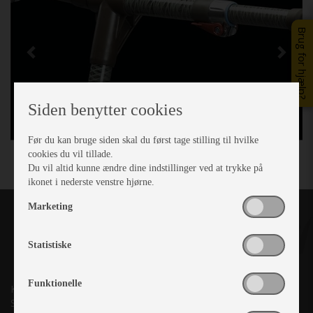
Brug for hjælp?
Siden benytter cookies
Før du kan bruge siden skal du først tage stilling til hvilke
cookies du vil tillade.
Du vil altid kunne ændre dine indstillinger ved at trykke på
ikonet i nederste venstre hjørne.
Marketing
Statistiske
Funktionelle
Kronjyllands Camping Center A/S
Suderholmen 10, 8960 Randers SØ