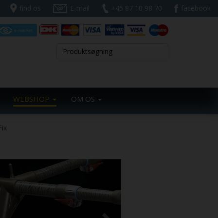
find os
E-mail
+45 87 10 98 70
facebook
WEBSHOP
OM OS
Fix
Next