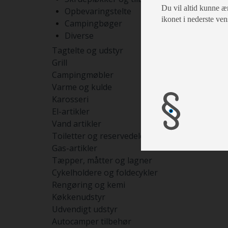
Du vil altid kunne æn
Opbevaringstelte
ikonet i nederste ven
Campingbøger
Diverse
Tagtelte og udstyr
Grill
Campingmøbler
Varme og kulde
Karosseri
El-artikler
Vand artikler
Toiletter og reservedele
Gas-artikler
Tæpper, måtter og lagner
Cykelholdere og foldecykler
Rengøring og kemi
Køkkenudstyr
Udvendigt udstyr
Autocamper tilbehør