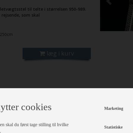
letvægtsstel til telte i størrelsen 950-989.
l rejsende, som skal
250cm
læg i kurv
ytter cookies
Marketing
 skal du først tage stilling til hvilke
Statistiske
.