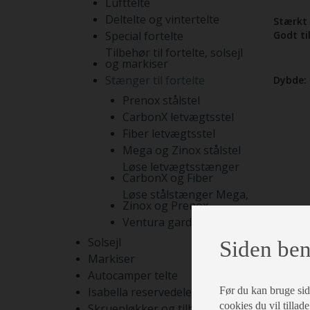
Lufttelte
Deltelte og vintertelte
Stærkt 
Special fortelte
Godt ti
Tilbehør til fortelte, solsejl
og markiser
Stænger til fortelte
Dybde:
Prenox stålstel
CarbonX letvægtsstel
Fiber letvægtsstel
Mega og Zinox stålstel
Løse letvægtsstænger
CarbonX og Fiber
Løse stålstænger Mega,
Zinox og Prenox
Ventura gardinstænger
Solsejl
Siden ben
Markiser
Autocamper telte
Før du kan bruge siden
Isabella reservedele
cookies du vil tillade
Skruepløkker og tilbehør