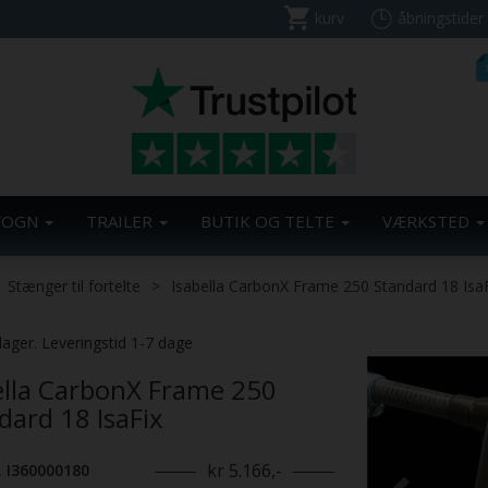
kurv
åbningstider
VOGN
TRAILER
BUTIK OG TELTE
VÆRKSTED
Stænger til fortelte
Isabella CarbonX Frame 250 Standard 18 Isa
Previous
lager. Leveringstid 1-7 dage
ella CarbonX Frame 250
dard 18 IsaFix
kr 5.166,-
. I360000180