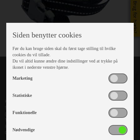
Brug for hjælp?
Siden benytter cookies
Før du kan bruge siden skal du først tage stilling til hvilke
cookies du vil tillade.
Du vil altid kunne ændre dine indstillinger ved at trykke på
ikonet i nederste venstre hjørne.
Marketing
Statistiske
Kronjyllands Camping Center A/S
Suderholmen 10, 8960 Randers SØ
Funktionelle
(Lige ud til Grenåvej)
Tlf. +45 87 10 98 70
Info@as-kcc.dk
Nødvendige
CVR: 33 38 77 33