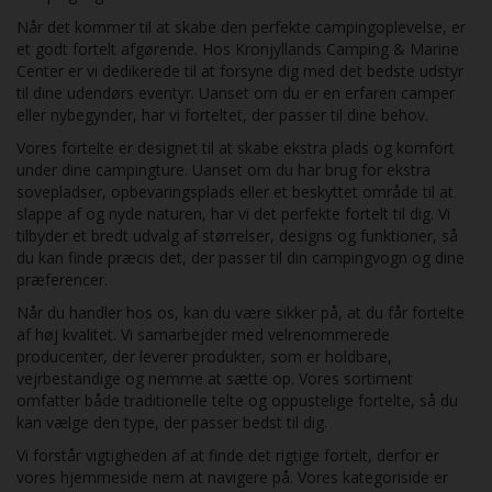
Når det kommer til at skabe den perfekte campingoplevelse, er
et godt fortelt afgørende. Hos Kronjyllands Camping & Marine
Center er vi dedikerede til at forsyne dig med det bedste udstyr
til dine udendørs eventyr. Uanset om du er en erfaren camper
eller nybegynder, har vi forteltet, der passer til dine behov.
Vores fortelte er designet til at skabe ekstra plads og komfort
under dine campingture. Uanset om du har brug for ekstra
sovepladser, opbevaringsplads eller et beskyttet område til at
slappe af og nyde naturen, har vi det perfekte fortelt til dig. Vi
tilbyder et bredt udvalg af størrelser, designs og funktioner, så
du kan finde præcis det, der passer til din campingvogn og dine
præferencer.
Når du handler hos os, kan du være sikker på, at du får fortelte
af høj kvalitet. Vi samarbejder med velrenommerede
producenter, der leverer produkter, som er holdbare,
vejrbestandige og nemme at sætte op. Vores sortiment
omfatter både traditionelle telte og oppustelige fortelte, så du
kan vælge den type, der passer bedst til dig.
Vi forstår vigtigheden af at finde det rigtige fortelt, derfor er
vores hjemmeside nem at navigere på. Vores kategoriside er