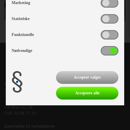
Marketing
Statistiske
Funktionelle
Nødvendige
Accepter valgte
Kronjyllands Camping Center A/S
Suderholmen 10, 8960 Randers SØ
Acceptere alle
(Lige ud til Grenåvej)
Tlf. +45 87 10 98 70
Info@as-kcc.dk
CVR: 33 38 77 33
Samtykke til nyhedsbrev