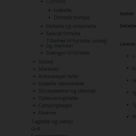
Lufttelte
Isabella
Dybde:
Dometic Kampa
Deltelte og vintertelte
Detaljer
Special fortelte
Tilbehør til fortelte, solsejl
Leveres
og markiser
Stænger til fortelte
L
Solsejl
G
Markiser
Autocamper telte
U
Isabella reservedele
Skruepløkker og tilbehør
H
Opbevaringstelte
T
Campingbøger
Diverse
P
Tagtelte og udstyr
Grill