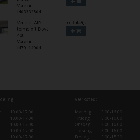
Vare nr.
I403332504
Ventura AIR
kr 1.649,-
termoloft Dove
400
Vare nr.
I470114004
deling:
Værksted:
:
10.00-17.00
Mandag:
8.00-16.00
10.00-17.00
Tirsdag:
8.00-16.00
10.00-17.00
Onsdag:
8.00-16.00
:
10.00-17.00
Torsdag:
8.00-16.00
10.00-17.00
Fredag:
8.00-15.30