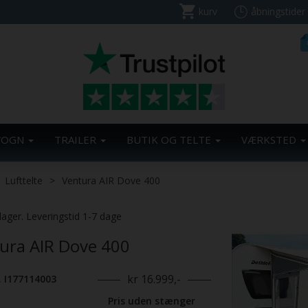
kurv
åbningstider
VOGN
TRAILER
BUTIK OG TELTE
VÆRKSTED
Lufttelte
Ventura AIR Dove 400
Previous
lager. Leveringstid 1-7 dage
ura AIR Dove 400
kr 16.999,-
. I177114003
Pris uden stænger