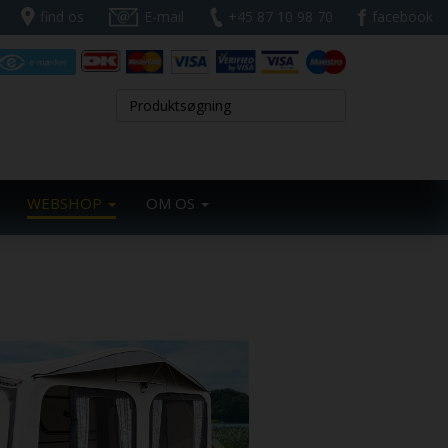
find os
E-mail
+45 87 10 98 70
facebook
WEBSHOP
OM OS
Next