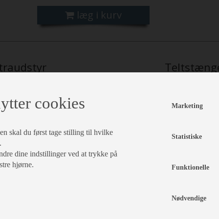
læg i kurv
traudstyr
Teltstæng
Isabella presenning
kr 296,-
Ve
Grey 270 x 500 cm
Ac
ytter cookies
Vare nr.
Va
Marketing
I720270500
I1
Isabella Tæppe
kr 1.094,-
 skal du først tage stilling til hvilke
Statistiske
North 3,0 x 4,0
.
Vare nr.
dre dine indstillinger ved at trykke på
I700241400
stre hjørne.
Funktionelle
Isabella Tæppe
kr 1.094,-
Flint 3,0 x 4,0
Vare nr.
Nødvendige
I700251400