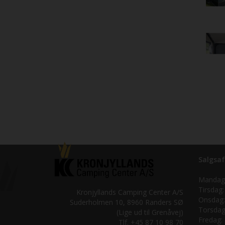
Salgsaf
Mandag
Tirsdag:
Kronjyllands Camping Center A/S
Onsdag:
Suderholmen 10, 8960 Randers SØ
Torsdag
(Lige ud til Grenåvej)
Fredag:
Tlf. +45 87 10 98 70