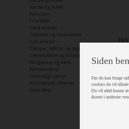
Campingmøbler
Varme og kulde
Karosseri
El-artikler
Vand artikler
Toiletter og reservedele
Eks
Gas-artikler
Tæpper, måtter og lagner
Cykelholdere og foldecykler
Siden ben
Rengøring og kemi
Køkkenudstyr
Udvendigt udstyr
Før du kan bruge siden
Autocamper tilbehør
cookies du vil tillade
Gave ideer
Du vil altid kunne æn
ikonet i nederste ven