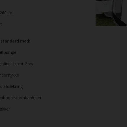
260cm
:
 standard med:
uftpumpe
ardiner Luxor Grey
nderstykke
julafdækning
yphoon stormbarduner
løkker