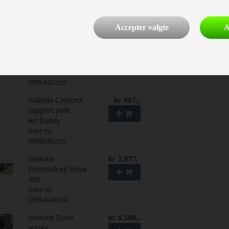
Isabella Tæppe
kr 1.094,-
Dawn 3,0 x 4,0
Vare nr.
Accepter valgte
A
I700261400
Fiber IXL V-stang
kr 249,-
Ventura AIR Dove
Vare nr.
I999430zzV
Isabella CarbonX
kr 467,-
support pole
Air/Buddy
Vare nr.
I999030zzS
Ventura
kr 2.677,-
Frontsolsejl Dove
400
Vare nr.
I206404004
Ventura Dove
kr 5.509,-
annex