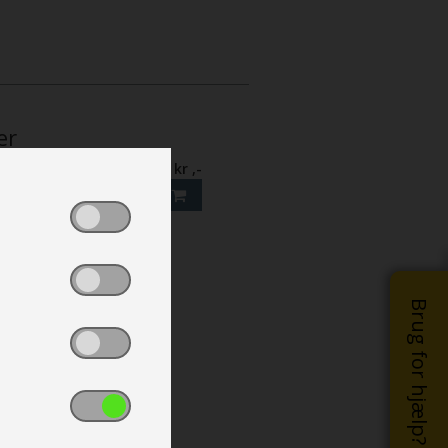
er
ntura AIR Dove
kr ,-
cessories
re nr.
77110013
Brug for hjælp?