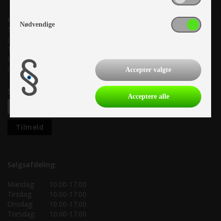
Kronjyllands Camping Center A/S
Nødvendige
Suderholmen 10, 8960 Randers SØ
(Lige ud til Grenåvej)
Tlf. +45 87 10 98 70
Info@as-kcc.dk
CVR: 33 38 77 33
Accepter valgte
Samtykke til nyhedsbrev
Acceptere alle
Salgsafdeling:
Mandag:
10.00-17.00
Tirsdag:
10.00-17.00
Onsdag:
10.00-17.00
Torsdag:
10.00-17.00