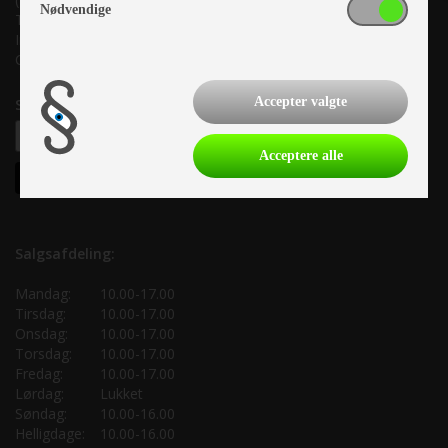
Nødvendige
Tlf. +45 87 10 98 70
Info@as-kcc.dk
CVR: 33 38 77 33
Accepter valgte
Samtykke til nyhedsbrev
Acceptere alle
Salgsafdeling:
Mandag:
10.00-17.00
Tirsdag:
10.00-17.00
Onsdag:
10.00-17.00
Torsdag:
10.00-17.00
Fredag:
10.00-17.00
Lørdag:
Lukket
Søndag:
10.00-16.00
Helligdage:
10.00-16.00