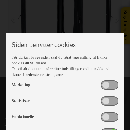
Brug for hjælp?
Siden benytter cookies
Før du kan bruge siden skal du først tage stilling til hvilke
cookies du vil tillade.
Du vil altid kunne ændre dine indstillinger ved at trykke på
ikonet i nederste venstre hjørne.
Marketing
Statistiske
Funktionelle
Kronjyllands Camping Center A/S
Suderholmen 10, 8960 Randers SØ
(Lige ud til Grenåvej)