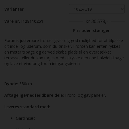
Varianter
kr 30.578,-
Vare nr. I128110251
Pris uden stænger
Forums justerbare fronter giver dig god mulighed for at tilpasse
dit inde- og uderum, som du ønsker. Fronten kan enten rykkes
en meter tilbage og derved skabe plads til en overdækket
terrasse, eller du kan nøjes med at rykke den ene halvdel tilbage
og lave et vindfang foran indgangsdøren.
Dybde:
350cm
Aftagelige/nedfældbare dele:
Front- og gavlpaneler.
Leveres standard med:
Gardinsæt