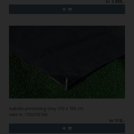
kr 3.888,-
Isabella presenning Grey 370 x 700 cm
Vare nr. I720370700
kr 518,-