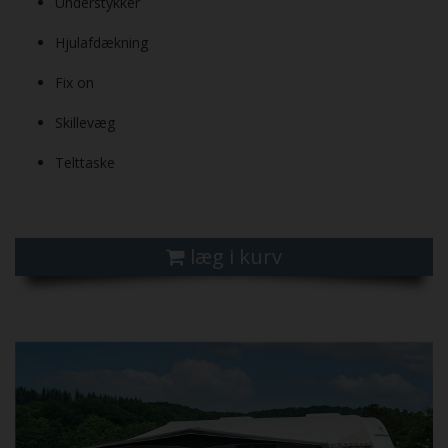
Understykker
Hjulafdækning
Fix on
Skillevæg
Telttaske
læg i kurv
Previous
Next