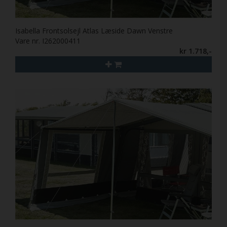
Isabella Frontsolsejl Atlas Læside Dawn Venstre
Vare nr. I262000411
kr 1.718,-