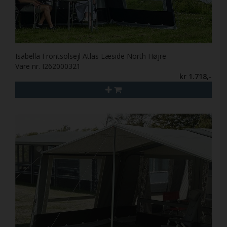
Isabella Frontsolsejl Atlas Læside North Højre
Vare nr. I262000321
kr 1.718,-