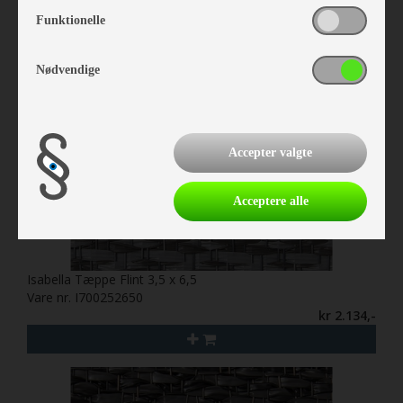
Funktionelle
Nødvendige
Accepter valgte
Acceptere alle
Isabella Tæppe Flint 3,5 x 6,5
Vare nr. I700252650
kr 2.134,-