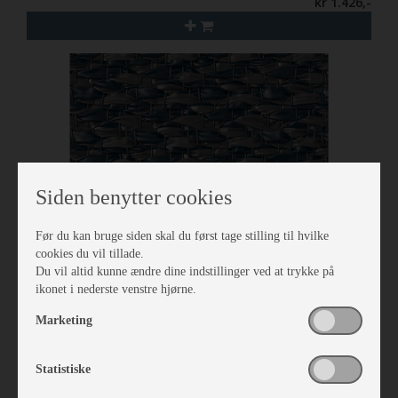
kr 1.426,-
Siden benytter cookies
Før du kan bruge siden skal du først tage stilling til hvilke
cookies du vil tillade.
Du vil altid kunne ændre dine indstillinger ved at trykke på
ikonet i nederste venstre hjørne.
Isabella Tæppe North 3,5 x 6,5
Marketing
Vare nr. I700242650
kr 2.134,-
Statistiske