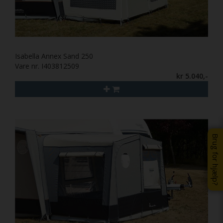
Isabella Annex Sand 250
Vare nr. I403812509
kr 5.040,-
Brug for hjælp?