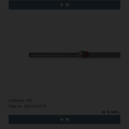
CarbonX 300
Vare nr. I361010219
kr 8.449,-