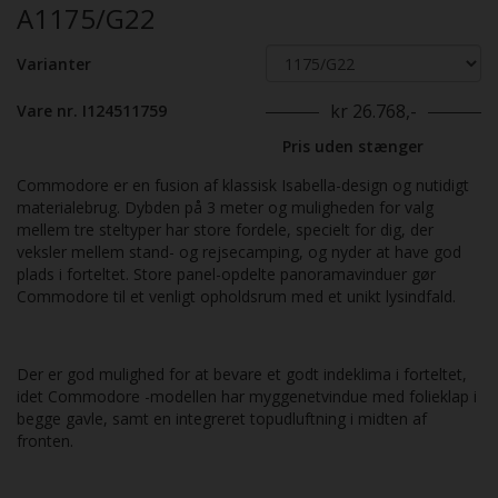
A1175/G22
Varianter
kr 26.768,-
Vare nr. I124511759
Pris uden stænger
Commodore er en fusion af klassisk Isabella-design og nutidigt
materialebrug. Dybden på 3 meter og muligheden for valg
mellem tre steltyper har store fordele, specielt for dig, der
veksler mellem stand- og rejsecamping, og nyder at have god
plads i forteltet. Store panel-opdelte panoramavinduer gør
Commodore til et venligt opholdsrum med et unikt lysindfald.
Der er god mulighed for at bevare et godt indeklima i forteltet,
idet Commodore -modellen har myggenetvindue med folieklap i
begge gavle, samt en integreret topudluftning i midten af
fronten.