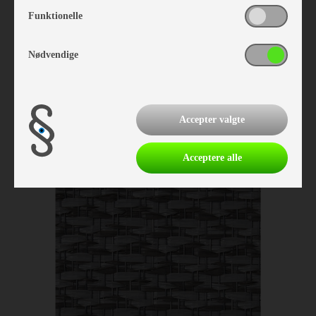
Funktionelle
Nødvendige
Isabella Tæppe North 3,0 x 8,0
Vare nr. I700241800
Accepter valgte
kr 2.191,-
Acceptere alle