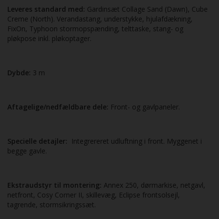
Leveres standard med:
Gardinsæt Collage Sand (Dawn), Cube
Creme (North). Verandastang, understykke, hjulafdækning,
FixOn, Typhoon stormopspænding, telttaske, stang- og
pløkpose inkl. pløkoptager.
Dybde:
3 m
Aftagelige/nedfældbare
dele:
Front- og gavlpaneler.
Specielle detajler:
Integrereret udluftning i front. Myggenet i
begge gavle.
Ekstraudstyr til montering:
Annex 250, dørmarkise, netgavl,
netfront, Cosy Corner II, skille­væg, Eclipse frontsolsejl,
tagrende, stormsikringssæt.