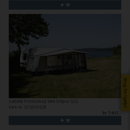
Brug for hjælp?
Isabella Frontsolsejl Mini Eclipse G22
Vare nr. I212010228
kr 7.637,-