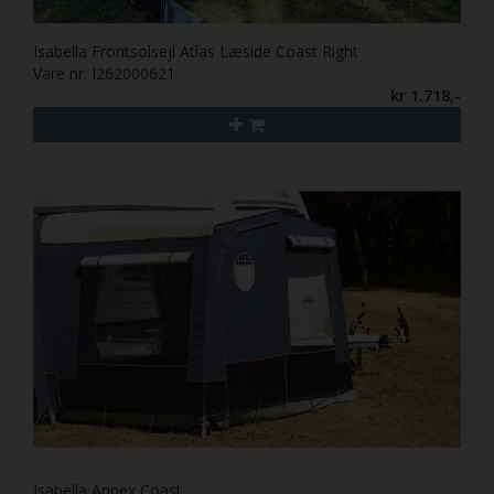
Isabella Frontsolsejl Atlas Læside Coast Right
Vare nr. I262000621
kr 1.718,-
Isabella Annex Coast