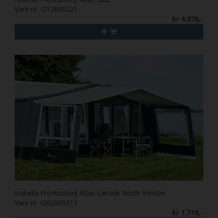
Vare nr. I212600221
kr 4.878,-
Isabella Frontsolsejl Atlas Læside North Venstre
Vare nr. I262000311
kr 1.718,-