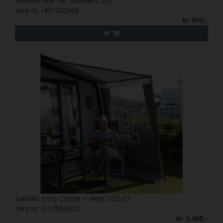
Isabella Side net Standard 250
Vare nr. I407202506
kr 959,-
Isabella Cosy Corner II Akryl G22-23
Vare nr. I212500622
kr 3.488,-