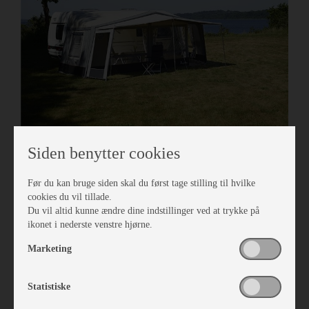
Isabella Frontsolsejl Mini Eclipse Side
Siden benytter cookies
Vare nr. I261000319
kr 1.426,-
Før du kan bruge siden skal du først tage stilling til hvilke
cookies du vil tillade.
Du vil altid kunne ændre dine indstillinger ved at trykke på
ikonet i nederste venstre hjørne.
Marketing
Statistiske