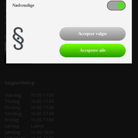
(Lige ud til Grenåvej)
Nødvendige
Tlf. +45 87 10 98 70
Info@as-kcc.dk
CVR: 33 38 77 33
Accepter valgte
Samtykke til nyhedsbrev
Acceptere alle
Salgsafdeling:
Mandag:
10.00-17.00
Tirsdag:
10.00-17.00
Onsdag:
10.00-17.00
Torsdag:
10.00-17.00
Fredag:
10.00-17.00
Lørdag:
Lukket
Søndag:
10.00-16.00