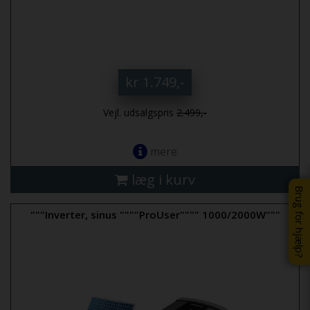
kr 1.749,-
Vejl. udsalgspris
2.499,-
mere
læg i kurv
Brug for hjælp?
"""Inverter, sinus """"ProUser"""" 1000/2000W"""