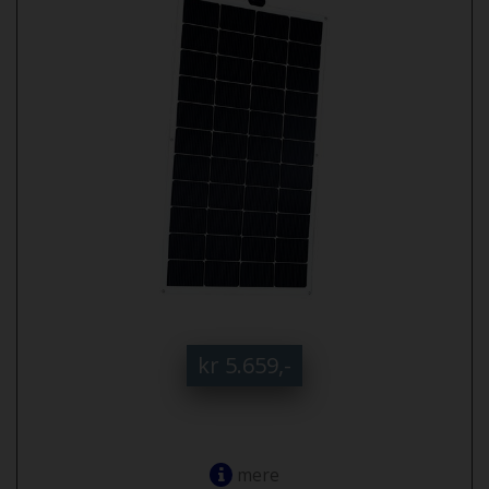
kr 5.659,-
mere