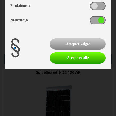
Funktionelle
Nødvendige
kr 3.389,-
Accepter valgte
mere
læg i kurv
Acceptere alle
Solcellesæt NDS 120WP