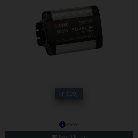
kr 899,-
mere
læg i kurv