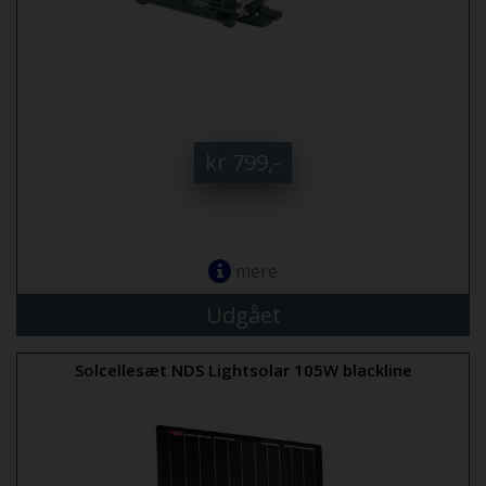
kr 799,-
mere
Udgået
Solcellesæt NDS Lightsolar 105W blackline