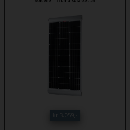
"Solcelle ""Truma SolarSet 23"
kr 3.059,-