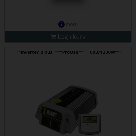
mere
læg i kurv
"""Inverter, sinus """"ProUser"""" 600/1200W"""