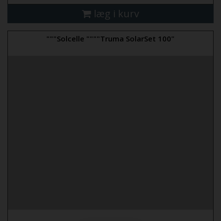
læg i kurv
"""Solcelle """"Truma SolarSet 100"