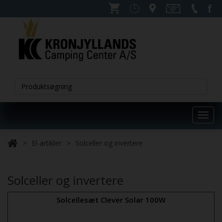
Toggl
navig
El-artikler
Solceller og invertere
Solceller og invertere
Solcellesæt Clever Solar 100W