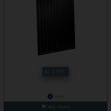
kr 3.789,-
mere
læg i kurv