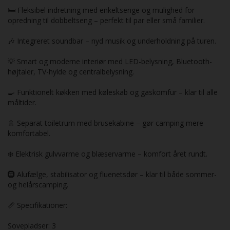
🛏️ Fleksibel indretning med enkeltsenge og mulighed for
opredning til dobbeltseng – perfekt til par eller små familier.
🎶 Integreret soundbar – nyd musik og underholdning på turen.
💡 Smart og moderne interiør med LED-belysning, Bluetooth-
højtaler, TV-hylde og centralbelysning.
🍳 Funktionelt køkken med køleskab og gaskomfur – klar til alle
måltider.
🚿 Separat toiletrum med brusekabine – gør camping mere
komfortabel.
❄️ Elektrisk gulvvarme og blæservarme – komfort året rundt.
🛞 Alufælge, stabilisator og fluenetsdør – klar til både sommer-
og helårscamping.
📏 Specifikationer:
Sovepladser: 3