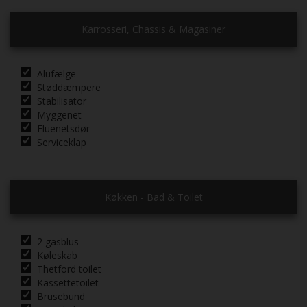
Karrosseri, Chassis & Magasiner
Alufælge
Støddæmpere
Stabilisator
Myggenet
Fluenetsdør
Serviceklap
Køkken - Bad & Toilet
2 gasblus
Køleskab
Thetford toilet
Kassettetoilet
Brusebund