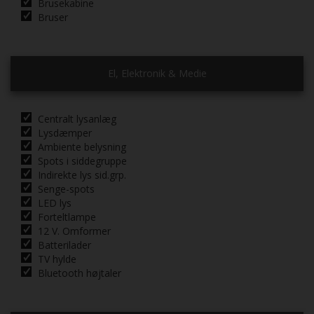
Brusekabine
Bruser
El, Elektronik & Medie
Centralt lysanlæg
Lysdæmper
Ambiente belysning
Spots i siddegruppe
Indirekte lys sid.grp.
Senge-spots
LED lys
Forteltlampe
12 V. Omformer
Batterilader
TV hylde
Bluetooth højtaler