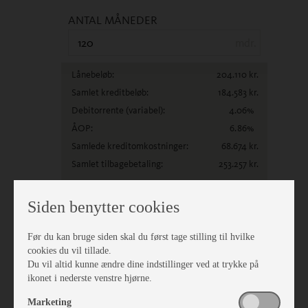
ANTAL MÅNEDER
mdr.
Lånebeløb:
204.110
kr.
Samlet kreditbeløb:
184.583
kr.
Debitorrente
(variabel)
:
4.06
%
ÅOP:
6.86
%
Samlede kreditomkostninger:
68.674
kr.
Samlet tilbagebetaling:
253.257
kr.
Siden benytter cookies
Finansiering på købekontrakt via Santander Consumer
Bank.
Etabl.omk. samt mdl. kontogebyr er medtaget i
alle beregninger. Forudsat betaling via BS.
Før du kan bruge siden skal du først tage stilling til hvilke
Fortrydelsesret 14 dage.
cookies du vil tillade.
Du vil altid kunne ændre dine indstillinger ved at trykke på
Klik her og Ansøg
ikonet i nederste venstre hjørne.
Marketing