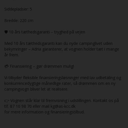
Siddepladser: 5
Bredde: 220 cm
🛡️ 10 års tæthedsgaranti – tryghed på vejen
Med 10 års tæthedsgaranti kan du nyde campinglivet uden
bekymringer – Adria garanterer, at vognen holder tæt i mange
år frem.
💳 Finansiering – gør drømmen mulig!
Vi tilbyder fleksible finansieringsløsninger med lav udbetaling og
konkurrencedygtige månedlige rater, så drømmen om en ny
campingvogn bliver let at realisere.
👉 Vognen står klar til fremvisning i udstillingen. Kontakt os på
tlf. 87 10 98 70 eller mail kg@as-kcc.dk
for mere information og finansieringstilbud.