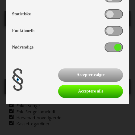
Statistiske
Generelt
Funktionelle
Ejerforhold:
Egen
Stel nr.:
ZY1EH4JH400071323
Nødvendige
Bredde i cm.:
208
Sovepladser:
3
Siddepladser:
5
Accepter valgte
Indretning
Acceptere alle
Enkeltsenge
Enk. Senge lameludt.
Hævebart hovedgærde
Kassettegardiner