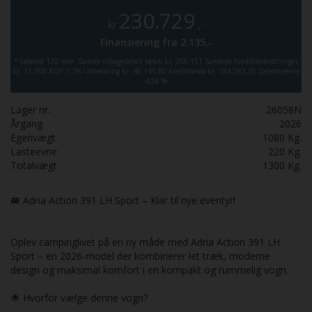
230.729
kr
,-
Finansiering fra
2.135,-
*
Løbetid 120 mdr.
Samlet tilbagebetalt beløb kr. 256.151
Samlede Kreditomkostninger
kr. 71.568
ÅOP 7,1%
Udbetaling kr. 46.145,80
Kreditbeløb kr. 184.583,20
Debitorrente
4,58 %
Lager nr.
26058N
Årgang
2026
Egenvægt
1080
Kg.
Lasteevne
220
Kg.
Totalvægt
1300
Kg.
🚐 Adria Action 391 LH Sport – Klar til nye eventyr!
Oplev campinglivet på en ny måde med Adria Action 391 LH
Sport – en 2026‑model der kombinerer let træk, moderne
design og maksimal komfort i en kompakt og rummelig vogn.
🌟 Hvorfor vælge denne vogn?