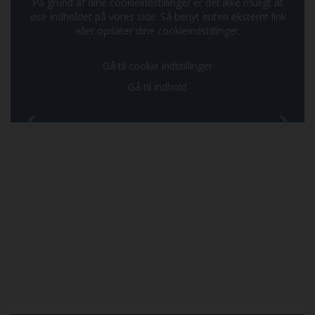
På grund af dine cookieindstillinger er det ikke muligt at
vise indholdet på vores side. Så benyt enten eksternt link
eller opdater dine cookieindstillinger.
Gå til cookie indstillinger
Gå til indhold