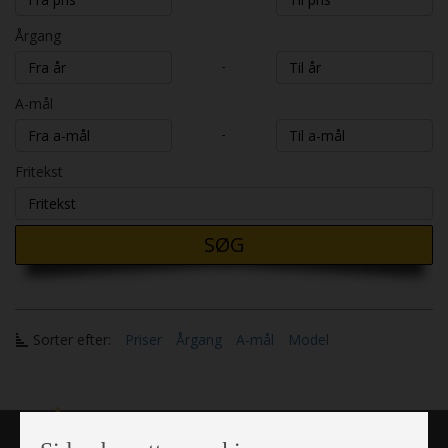
Årgang
-
A-mål
-
Fritekst
SØG
Sorter efter:
Priser
Årgang
A-mål
Model