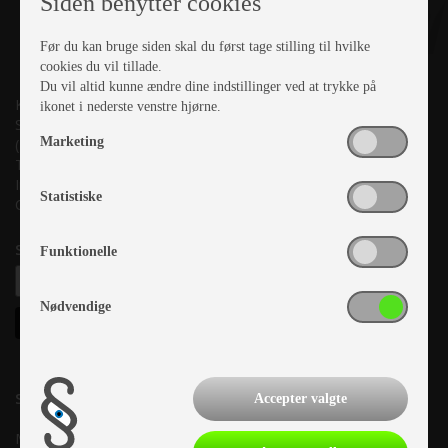
Siden benytter cookies
Før du kan bruge siden skal du først tage stilling til hvilke
cookies du vil tillade.
Du vil altid kunne ændre dine indstillinger ved at trykke på
Kronjyllands Camping Center A/S
ikonet i nederste venstre hjørne.
Suderholmen 10, 8960 Randers SØ
Marketing
(Lige ud til Grenåvej)
Tlf. +45 87 10 98 70
Info@as-kcc.dk
Statistiske
CVR: 33 38 77 33
Samtykke til nyhedsbrev
Funktionelle
Nødvendige
Salgsafdeling:
Accepter valgte
Mandag:
10.00-17.00