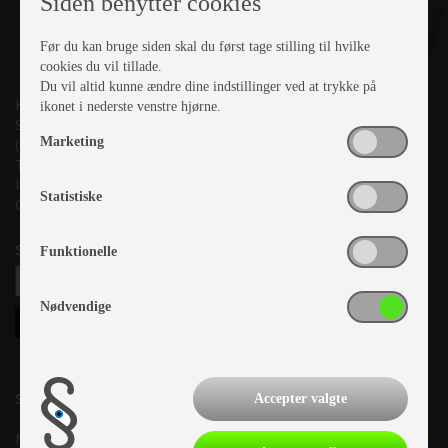
Siden benytter cookies
Før du kan bruge siden skal du først tage stilling til hvilke
cookies du vil tillade.
Du vil altid kunne ændre dine indstillinger ved at trykke på
Kronjyllands Camping Center A/S
ikonet i nederste venstre hjørne.
Suderholmen 10, 8960 Randers SØ
Marketing
(Lige ud til Grenåvej)
Tlf. +45 87 10 98 70
Info@as-kcc.dk
Statistiske
CVR: 33 38 77 33
Samtykke til nyhedsbrev
Funktionelle
Nødvendige
Salgsafdeling:
Accepter valgte
Mandag:
10.00-17.00