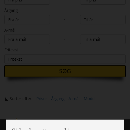
Årgang
-
A-mål
-
Fritekst
SØG
Sorter efter:
Priser
Årgang
A-mål
Model