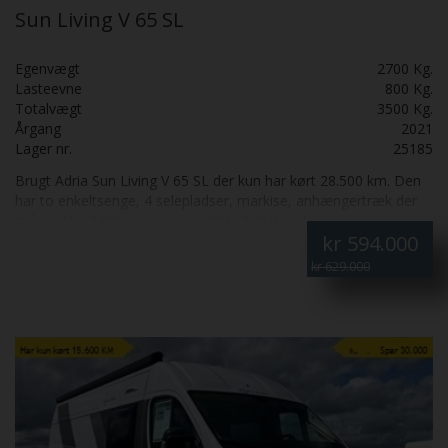
Sun Living V 65 SL
Egenvægt
2700 Kg.
Lasteevne
800 Kg.
Totalvægt
3500 Kg.
Årgang
2021
Lager nr.
25185
Brugt Adria Sun Living V 65 SL der kun har kørt 28.500 km. Den
har to enkeltsenge, 4 selepladser, markise, anhængertræk der
må trække 2.500 kg, gastank 40 L, 240 W solceller, booster,
kr
594.000
radio og bakkamera. Grøn ejerafgift 5.100 halvårlig. Fantastisk
flot og funktionel autocamper. Leasing forslag i 24 måneder:
kr 629.000
førstegangsydelse inkl. moms 151875,- månedlig ydelse inkl.
moms 3.753,-