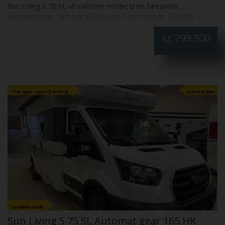
Sun Living S 70 SL all inklusive model til en fantastisk
kampagnepris. Den har 165 HK og Automatgear. Den har 4
selepladser og 5 sovepladser - hvor de 2 sovepladser er i
kr
799.900
hæve-/sænkeseng over siddegruppen. Den har markise, radio,
navigation, bakkamera, plisségardiner i førerkabine, Truma
Combi 6E fyr, indgangsdør med vindue, myggenet og centrallås.
Sun Living S 75 SL Automat gear 165 HK