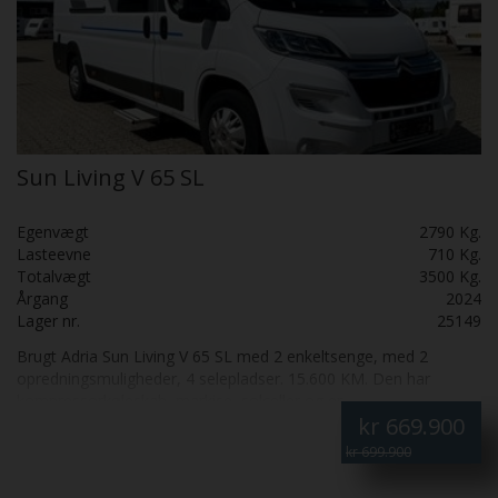
Sun Living V 65 SL
Egenvægt
2790 Kg.
Lasteevne
710 Kg.
Totalvægt
3500 Kg.
Årgang
2024
Lager nr.
25149
Brugt Adria Sun Living V 65 SL med 2 enkeltsenge, med 2
opredningsmuligheder, 4 selepladser. 15.600 KM. Den har
kompressorkøleskab, markise, solceller og er
kr
669.900
undervognsbehandlet. Som ny overalt. Ny pris i 2024 765.000.
Leasing forslag i 24 måneder, Førstegangs ydelse inkl. moms
kr 699.900
164.375,- månedlig ydelse inkl. moms 4.203,-