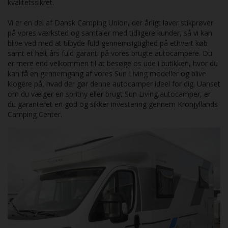
kvalitetssikret.
oplagt til ophold i flere dage ad gangen. Med mulighed for
opvejning til 4.100 kg får du samtidig ekstra fleksibilitet til
Vi er en del af Dansk Camping Union, der årligt laver stikprøver
bagage og udstyr.
på vores værksted og samtaler med tidligere kunder, så vi kan
blive ved med at tilbyde fuld gennemsigtighed på ethvert køb
Modellen er et oplagt valg for både førstegangskøbere og
samt et helt års fuld garanti på vores brugte autocampere. Du
erfarne campister, der ønsker en driftssikker autocamper med
er mere end velkommen til at besøge os ude i butikken, hvor du
moderne udstyr og høj brugsværdi.
Leasing forslag i 24
kan få en gennemgang af vores Sun Living modeller og blive
måneder, Førstegangs ydelse inkl. moms 193.738,-
klogere på, hvad der gør denne autocamper ideel for dig. Uanset
månedlig ydelse inkl. moms 4.645,-
om du vælger en spritny eller brugt Sun Living autocamper, er
du garanteret en god og sikker investering gennem Kronjyllands
Camping Center.