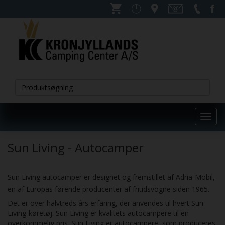
Toggl
navig
Sun Living - Autocamper
Sun Living autocamper er designet og fremstillet af Adria-Mobil,
en af Europas førende producenter af fritidsvogne siden 1965.
Det er over halvtreds års erfaring, der anvendes til hvert Sun
Living-køretøj.
Sun Living er kvalitets autocampere til en
overkommelig pris. Sun Living er autocampere, som produceres