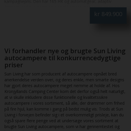
Delintegreret opbygning:
Optimal balance mellem
kampagnepris. Den har 165 HK og automatgear, adaptiv
køreegenskaber og boligareal.
fartpilot, radio, navigation og bakkamera. Kan vejes op til 4.100
Plissé i førerkabine:
Effektiv mørklægning og øget
kr
849.900
kg. Sun Living S75 SL har 5 selepladser og 5 sovepladser,
privatliv.
markise, plissé i førerkabine, Truma Combi 6E fyr, 140 L
Badeværelse med separat brusemulighed:
Praktisk
køleskab, indgangsdør med vindue, myggenet og centrallås.
løsning til længere ophold.
Vognen er kontrolvejet til 2.940 kg. Køb nu, lige nu kan vi tilbyde
dag til dag levering. Leasing forslag i 24 måneder,
Tekniske specifikationer
Førstegangsydelse inkl. moms 193.738,- månedlig ydelse inkl.
moms 4.645,-
Vi forhandler nye og brugte Sun Living
Motor:
165 HK diesel
autocampere til konkurrencedygtige
Gear:
Automatgear
Længde:
ca. 726 cm
priser
Bredde:
ca. 232 cm
Sun Living har som producent af autocampere opnået bred
Højde:
ca. 287 cm
anerkendelse verden over, og deres enkle, men smarte designs
Totalvægt:
3.500 kg (kan opvejes til 4.100 kg)
har gjort deres autocampere meget nemme at holde af. Hos
Varme:
Truma Combi 6E (gas/el)
Kronjyllands Camping Center kom det derfor også helt naturligt,
Praktisk anvendelse
at vi skulle inkludere disse funktionelle og kvalitetssikre
autocampere i vores sortiment, så alle, der drømmer om frihed
Sun Living S72 DL er ideel til campister, der ønsker en
på fire hjul, kan komme i gang på bedst mulig vis. Trods at Sun
komfortabel og køreklar løsning til både weekendture og
Living i forvejen befinder sig i et overkommeligt prisleje, kan du
længere ferier. Den kraftige motor og automatgear gør den
også spare flere penge ved at undersøge vores sortiment at
særligt velegnet til lange strækninger og skiftende terræn, mens
brugte Sun Living autocampere, som vi har gennemtestet og
indretningen med separate senge og fuldt badeværelse gør den