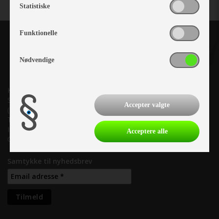
Statistiske
Funktionelle
Nødvendige
Kronjyllands Camping Center A/S
Suderholmen 10, 8960 Randers SØ
Accepter valgte
(Lige ud til Grenåvej)
Tlf. +45 87 10 98 70
Info@as-kcc.dk
Acceptere alle
CVR: 33 38 77 33
Samtykke til nyhedsbrev