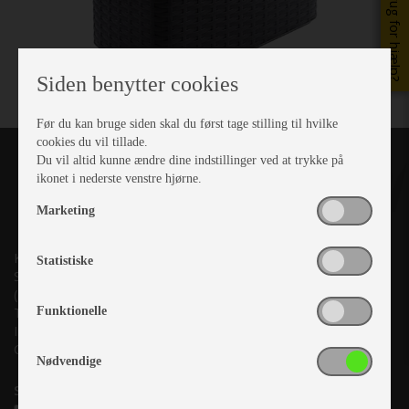
Brug for hjælp?
Siden benytter cookies
Før du kan bruge siden skal du først tage stilling til hvilke
cookies du vil tillade.
Du vil altid kunne ændre dine indstillinger ved at trykke på
ikonet i nederste venstre hjørne.
Marketing
Kronjyllands Camping Center A/S
Statistiske
Suderholmen 10, 8960 Randers SØ
(Lige ud til Grenåvej)
Funktionelle
Tlf. +45 87 10 98 70
Info@as-kcc.dk
CVR: 33 38 77 33
Nødvendige
Samtykke til nyhedsbrev