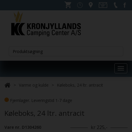
Toggl
navig
Varme og kulde
Køleboks, 24 ltr. antracit
Fjernlager. Leveringstid 1-7 dage
Køleboks, 24 ltr. antracit
kr 225,-
Vare nr. D1304260