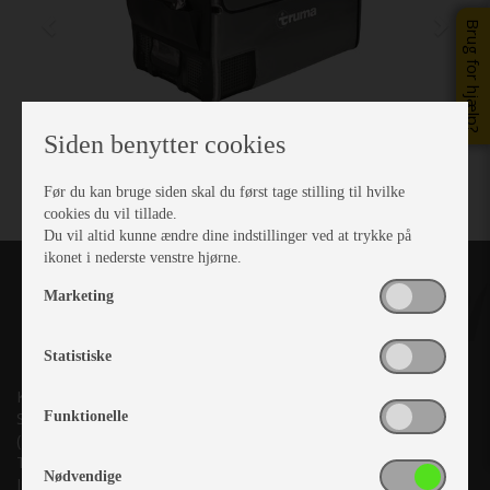
Brug for hjælp?
Siden benytter cookies
Før du kan bruge siden skal du først tage stilling til hvilke
cookies du vil tillade.
Du vil altid kunne ændre dine indstillinger ved at trykke på
ikonet i nederste venstre hjørne.
Marketing
Statistiske
Kronjyllands Camping Center A/S
Funktionelle
Suderholmen 10, 8960 Randers SØ
(Lige ud til Grenåvej)
Tlf. +45 87 10 98 70
Nødvendige
Info@as-kcc.dk