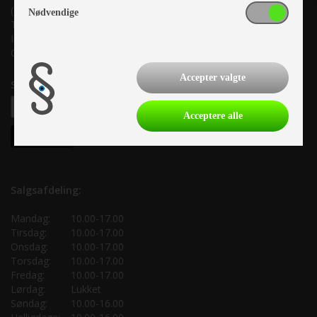
(Lige ud til Grenåvej)
Nødvendige
Tlf. +45 87 10 98 70
Info@as-kcc.dk
CVR: 33 38 77 33
Accepter valgte
Samtykke til nyhedsbrev
Acceptere alle
Salgsafdeling:
Mandag:
10.00-17.00
Tirsdag:
10.00-17.00
Onsdag:
10.00-17.00
Torsdag:
10.00-17.00
Fredag:
10.00-17.00
Lørdag:
Lukket
Søndag:
10.00-16.00