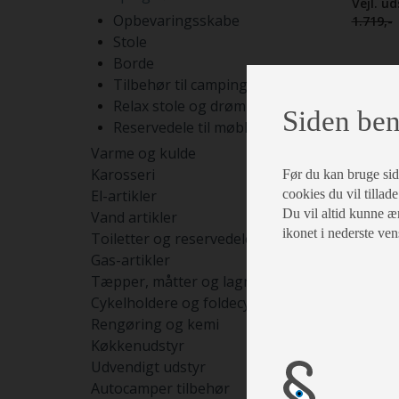
Vejl. u
Opbevaringsskabe
1.719,-
Stole
Borde
DEMO
Tilbehør til campingmøbler
Relax stole og drømmesenge
Siden ben
Reservedele til møbler
Varme og kulde
Karosseri
Før du kan bruge siden
El-artikler
cookies du vil tillade
Du vil altid kunne æn
Vand artikler
ikonet i nederste ven
Toiletter og reservedele
Gas-artikler
Tæpper, måtter og lagner
Cykelholdere og foldecykler
Rengøring og kemi
Køkkenudstyr
Udvendigt udstyr
Autocamper tilbehør