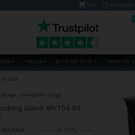
kurv
åbningstider
VOGN
TRAILER
BUTIK OG TELTE
VÆRKSTED
-89 black
. på lager. Leveringstid 1-3 dage
ooking island AP/104-89
k
kr 1.375,-
. PO1157032