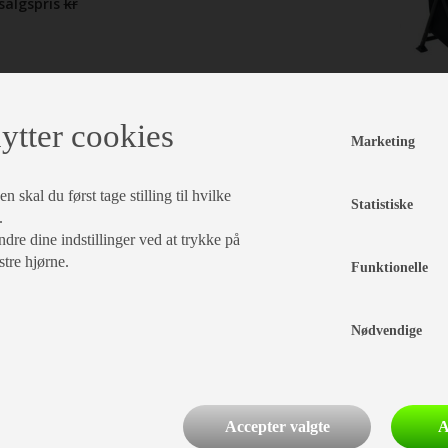
dsalgspris
kr
ytter cookies
Marketing
læg i kurv
 skal du først tage stilling til hvilke
Statistiske
.
dre dine indstillinger ved at trykke på
stre hjørne.
Funktionelle
Nødvendige
Accepter valgte
A