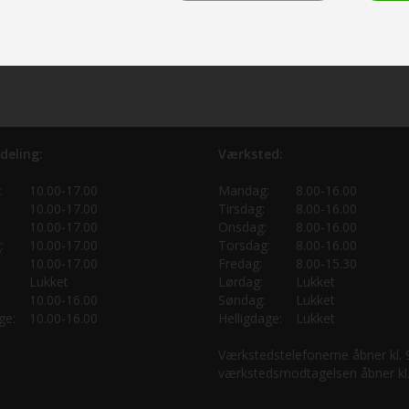
deling:
Værksted:
:
10.00-17.00
Mandag:
8.00-16.00
10.00-17.00
Tirsdag:
8.00-16.00
10.00-17.00
Onsdag:
8.00-16.00
:
10.00-17.00
Torsdag:
8.00-16.00
10.00-17.00
Fredag:
8.00-15.30
Lukket
Lørdag:
Lukket
10.00-16.00
Søndag:
Lukket
ge:
10.00-16.00
Helligdage:
Lukket
Værkstedstelefonerne åbner kl.
værkstedsmodtagelsen åbner kl.