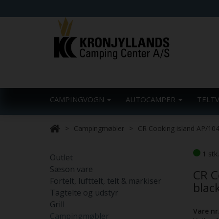
CAMPINGVOGN
AUTOCAMPER
TELT
Campingmøbler
CR Cooking island AP/104
1 stk
Outlet
Sæson vare
CR C
Fortelt, lufttelt, telt & markiser
blac
Tagtelte og udstyr
Grill
Vare nr
Campingmøbler