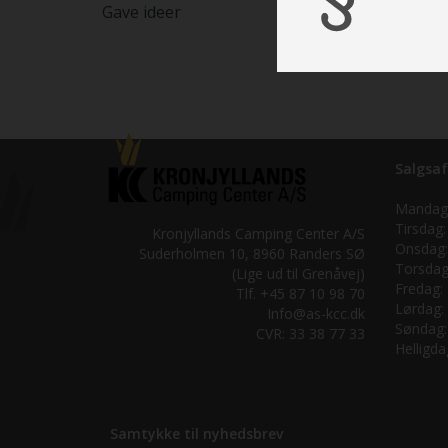
Gave ideer
Salgsaf
Mandag
Tirsdag:
Kronjyllands Camping Center A/S
Onsdag:
Suderholmen 10, 8960 Randers SØ
Torsdag
(Lige ud til Grenåvej)
Fredag:
Tlf. +45 87 10 98 70
Lørdag:
Info@as-kcc.dk
Søndag:
CVR: 33 38 77 33
Helligda
Samtykke til nyhedsbrev