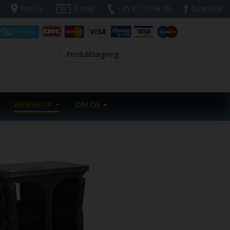
find os
E-mail
+45 87 10 98 70
facebook
WEBSHOP
OM OS