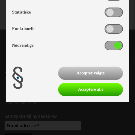
Statistiske
Funktionelle
Nødvendige
Kronjyllands Camping Center A/S
Accepter valgte
Suderholmen 10, 8960 Randers SØ
(Lige ud til Grenåvej)
Acceptere alle
Tlf. +45 87 10 98 70
Info@as-kcc.dk
CVR: 33 38 77 33
Samtykke til nyhedsbrev