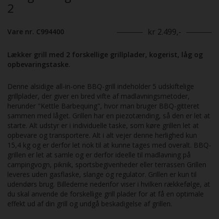
2
kr 2.499,-
Vare nr. C994400
Lækker grill med 2 forskellige grillplader, kogerist, låg og
opbevaringstaske.
Denne alsidige all-in-one BBQ-grill indeholder 5 udskiftelige
grillplader, der giver en bred vifte af madlavningsmetoder,
herunder "Kettle Barbequing", hvor man bruger BBQ-gitteret
sammen med låget. Grillen har en piezotænding, så den er let at
starte. Alt udstyr er i individuelle taske, som køre grillen let at
opbevare og transportere. Alt i alt vejer denne herlighed kun
15,4 kg og er derfor let nok til at kunne tages med overalt. BBQ-
grillen er let at samle og er derfor ideelle til madlavning på
campingvogn, piknik, sportsbegivenheder eller terrassen Grillen
leveres uden gasflaske, slange og regulator. Grillen er kun til
udendørs brug. Billederne nedenfor viser i hvilken rækkefølge, at
du skal anvende de forskellige grill plader for at få en optimale
effekt ud af din grill og undgå beskadigelse af grillen.