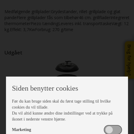
Medfølgende grillplader:Grydestander, rillet-grillplade og glat
pandeFlere grillplader fås som tilbehør46 cm. grillfladerIntegreret
thermometerPiezo tændingLeveres inkl. transporttaskeVægt: 12
kg.Effekt: 3,7KwForbrug: 270 g/time
Brug for hjælp?
Udgået
Previous
Next
Siden benytter cookies
Før du kan bruge siden skal du først tage stilling til hvilke
cookies du vil tillade.
Du vil altid kunne ændre dine indstillinger ved at trykke på
ikonet i nederste venstre hjørne.
Marketing