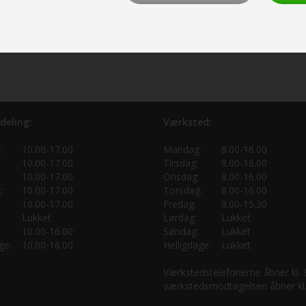
deling:
Værksted:
:
10.00-17.00
Mandag:
8.00-16.00
10.00-17.00
Tirsdag:
8.00-16.00
10.00-17.00
Onsdag:
8.00-16.00
:
10.00-17.00
Torsdag:
8.00-16.00
10.00-17.00
Fredag:
8.00-15.30
Lukket
Lørdag:
Lukket
10.00-16.00
Søndag:
Lukket
ge:
10.00-16.00
Helligdage:
Lukket
Værkstedstelefonerne åbner kl.
værkstedsmodtagelsen åbner kl.