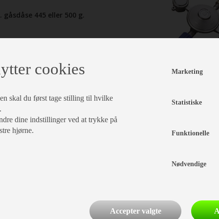
k. gåsdåse 445 eller 500 g.
k. gasdåse 445 eller 500 g.
yne en Cadac Safari Chef i ca. 10 timer
ytter cookies
. 1 kg.
Marketing
eksl. gasdåser
læg i kurv
 skal du først tage stilling til hvilke
Statistiske
.
dre dine indstillinger ved at trykke på
stre hjørne.
Funktionelle
Nødvendige
Accepter valgte
A