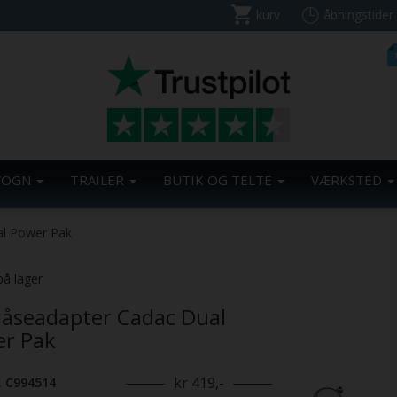
kurv
åbningstider
VOGN
TRAILER
BUTIK OG TELTE
VÆRKSTED
l Power Pak
på lager
åseadapter Cadac Dual
r Pak
kr 419,-
. C994514