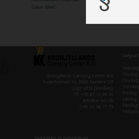
Gave ideer
Salgsaf
Mandag
Tirsdag:
Kronjyllands Camping Center A/S
Onsdag:
Suderholmen 10, 8960 Randers SØ
Torsdag
(Lige ud til Grenåvej)
Fredag:
Tlf. +45 87 10 98 70
Lørdag:
Info@as-kcc.dk
Søndag:
CVR: 33 38 77 33
Helligda
Samtykke til nyhedsbrev