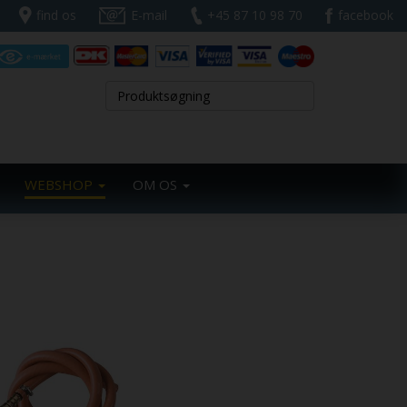
find os
E-mail
+45 87 10 98 70
facebook
WEBSHOP
OM OS