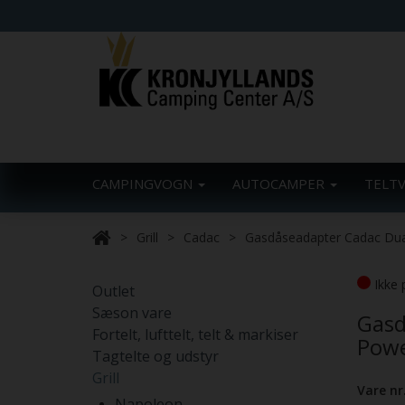
CAMPINGVOGN
AUTOCAMPER
TELT
Grill
Cadac
Gasdåseadapter Cadac Dua
Ikke 
Outlet
Sæson vare
Gasd
Fortelt, lufttelt, telt & markiser
Powe
Tagtelte og udstyr
Grill
Vare nr
Napoleon