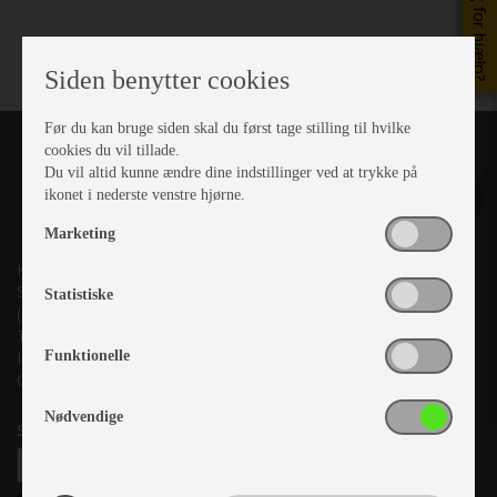
Brug for hjælp?
Siden benytter cookies
Før du kan bruge siden skal du først tage stilling til hvilke
cookies du vil tillade.
Du vil altid kunne ændre dine indstillinger ved at trykke på
ikonet i nederste venstre hjørne.
Marketing
Kronjyllands Camping Center A/S
Suderholmen 10, 8960 Randers SØ
Statistiske
(Lige ud til Grenåvej)
Tlf. +45 87 10 98 70
Funktionelle
Info@as-kcc.dk
CVR: 33 38 77 33
Nødvendige
Samtykke til nyhedsbrev