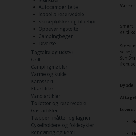
Vare nr
Autocamper telte
Isabella reservedele
Skruepløkker og tilbehør
Smart, 
Opbevaringstelte
at tilk
Campingbøger
Diverse
Størst m
Tagtelte og udstyr
solsejle
Sun Shine
Grill
front so
Campingmøbler
Varme og kulde
Karosseri
Dybde:
El-artikler
Vand artikler
Aftagel
Toiletter og reservedele
Leveres
Gas-artikler
Tæpper, måtter og lagner
Hø
Cykelholdere og foldecykler
Rengøring og kemi
U