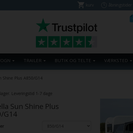
kurv
åbningstider
VOGN
TRAILER
BUTIK OG TELTE
VÆRKSTED
un Shine Plus A850/G14
Previous
lager. Leveringstid 1-7 dage
ella Sun Shine Plus
0/G14
er