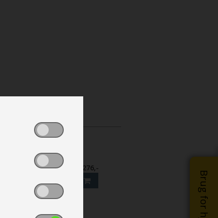
er
rbonX Frame
kr 2.276,-
Brug for hjælp?
n Shine
re nr.
63000140