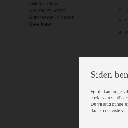
Køkkenudstyr
Hj
Udvendigt udstyr
Autocamper tilbehør
F
Gave ideer
Is
Siden ben
Eks
Før du kan bruge siden
cookies du vil tillade
Du vil altid kunne æn
ikonet i nederste ven