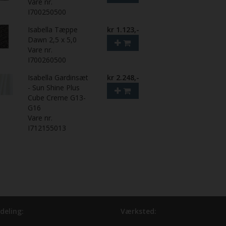
Vare nr.
I700250500
Isabella Tæppe
kr 1.123,-
Dawn 2,5 x 5,0
Vare nr.
I700260500
Isabella Gardinsæt
kr 2.248,-
- Sun Shine Plus
Cube Creme G13-
G16
Vare nr.
I712155013
deling:
Værksted: