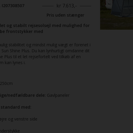
kr 7.613,-
. I207308507
Pris uden stænger
let og stabilt rejsesolsejl med mulighed for
øbe frontstykker med
ulig stabilitet og mindst mulig vægt er forenet i
t Sun Shine Plus. Du kan lynhurtigt omdanne dit
 Plus til et let rejsefortelt ved tilkøb af en
m kan lynes i.
250cm
ige/nedfældbare dele:
Gavlpaneler
 standard med:
jre og venstre side
nderstykke