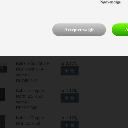
Nødvendige
Isabella
kr 1.149,-
GroundCover 2 x
18 m (36 kvm)
Vare nr.
I720010018
Accepter valgte
A
Isabella presenning
kr 296,-
Grey 270 x 500 cm
Vare nr.
I720270500
Isabella Sun Shine
kr 2.877,-
Plus Front G14
Vare nr.
I207400147
Isabella Tæppe
kr 1.123,-
North 2,5 x 5,0
Vare nr.
I700240500
Isabella Tæppe
kr 1.123,-
Flint 2,5 x 5,0