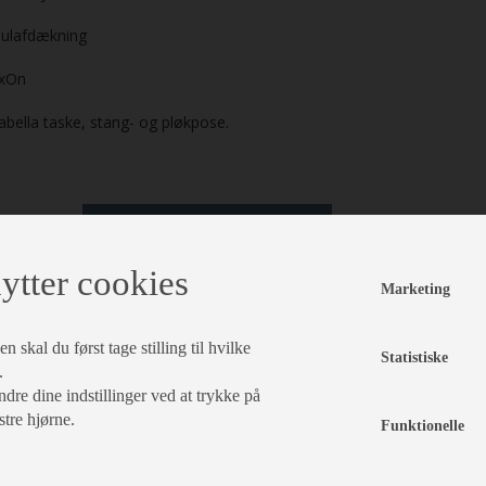
ul­afdækning
ixOn
abella taske, stang- og pløkpose.
læg i kurv
ytter cookies
Marketing
traudstyr
Teltstæng
 skal du først tage stilling til hvilke
Statistiske
.
Isabella Rumdeler
kr 3.699,-
Ca
med vinduespanel
Su
dre dine indstillinger ved at trykke på
2,5 m
Va
stre hjørne.
Funktionelle
Vare nr.
I3
I407002501