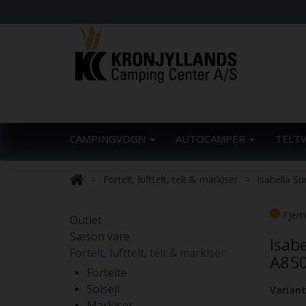
CAMPINGVOGN
AUTOCAMPER
TELT
Fortelt, lufttelt, telt & markiser
Isabella S
Fjern
Outlet
Sæson vare
Isab
Fortelt, lufttelt, telt & markiser
A85
Fortelte
Solsejl
Variant
Markiser