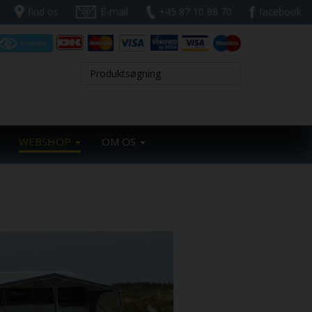
find os
E-mail
+45 87 10 98 70
facebook
WEBSHOP
OM OS
Next