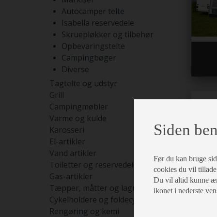
Autocamper telte
Isabella reservedele
Skruepløkker og tilbehør
Opbevaringstelte
Campingbøger
Diverse
Tagtelte og udstyr
Grill
Campingmøbler
Varme og kulde
Siden ben
Karosseri
El-artikler
Vand artikler
Før du kan bruge siden
Toiletter og reservedele
cookies du vil tillade
Gas-artikler
Du vil altid kunne æn
A
Tæpper, måtter og lagner
ikonet i nederste ven
Cykelholdere og foldecykler
Rengøring og kemi