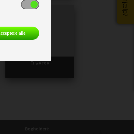
cceptere alle
Diverse
Bogholderi: