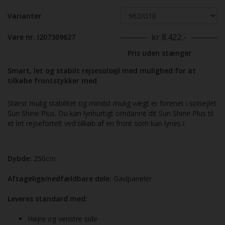
Varianter
kr 8.422,-
Vare nr. I207309627
Pris uden stænger
Smart, let og stabilt rejsesolsejl med mulighed for at
tilkøbe frontstykker med
Størst mulig stabilitet og mindst mulig vægt er forenet i solsejlet
Sun Shine Plus. Du kan lynhurtigt omdanne dit Sun Shine Plus til
et let rejsefortelt ved tilkøb af en front som kan lynes i.
Dybde:
250cm
Aftagelige/nedfældbare dele:
Gavlpaneler
Leveres standard med:
Højre og venstre side