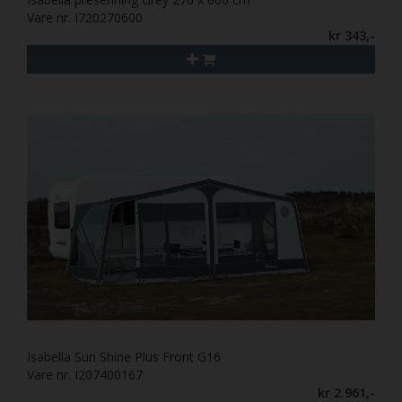
Vare nr. I720270600
kr 343,-
Isabella Sun Shine Plus Front G16
Vare nr. I207400167
kr 2.961,-