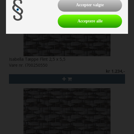
Accepter valgte
Acceptere alle
Isabella Tæppe Flint 2,5 x 5,5
Vare nr. I700250550
kr 1.234,-