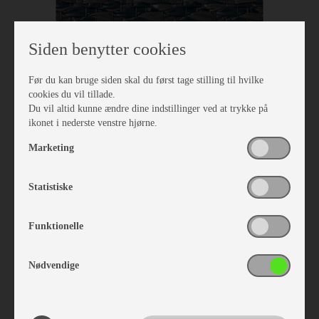
Siden benytter cookies
Før du kan bruge siden skal du først tage stilling til hvilke
cookies du vil tillade.
Du vil altid kunne ændre dine indstillinger ved at trykke på
ikonet i nederste venstre hjørne.
Marketing
Isabella Tæppe North 2,5 x 6,0
Statistiske
Vare nr. I700240600
kr 1.350,-
Funktionelle
Nødvendige