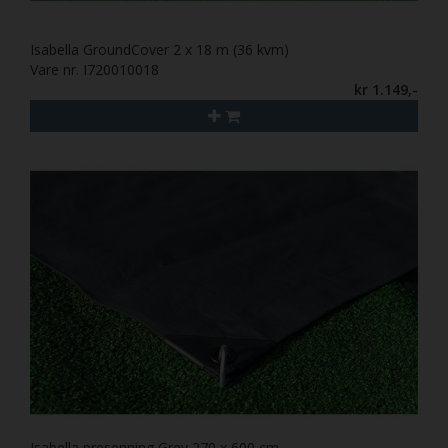
Isabella GroundCover 2 x 18 m (36 kvm)
Vare nr. I720010018
kr 1.149,-
Isabella presenning Grey 270 x 600 cm