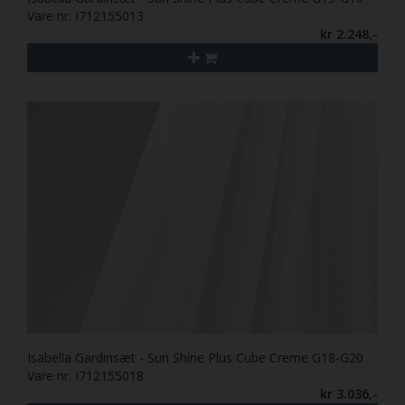
Vare nr. I712155013
kr 2.248,-
Isabella Gardinsæt - Sun Shine Plus Cube Creme G18-G20
Vare nr. I712155018
kr 3.036,-