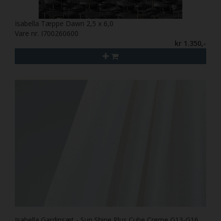
Isabella Tæppe Dawn 2,5 x 6,0
Vare nr. I700260600
kr 1.350,-
Isabella Gardinsæt - Sun Shine Plus Cube Creme G13-G16