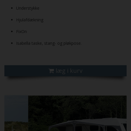
Understykke
Hjul­afdækning
FixOn
Isabella taske, stang- og pløkpose.
læg i kurv
Previous
Next