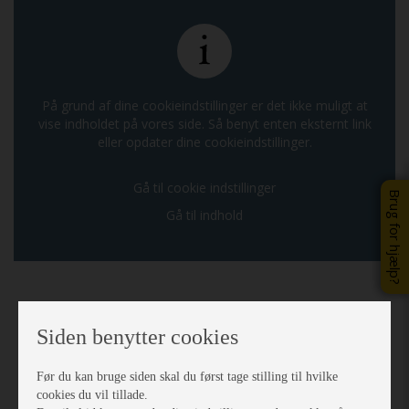
På grund af dine cookieindstillinger er det ikke muligt at
vise indholdet på vores side. Så benyt enten eksternt link
eller opdater dine cookieindstillinger.
Gå til cookie indstillinger
Brug for hjælp?
Gå til indhold
Previous
Next
Siden benytter cookies
Før du kan bruge siden skal du først tage stilling til hvilke
cookies du vil tillade.