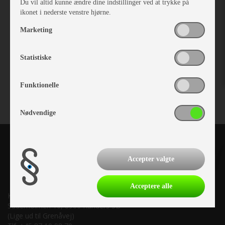
Du vil altid kunne ændre dine indstillinger ved at trykke på
ikonet i nederste venstre hjørne.
Marketing
Statistiske
Funktionelle
Nødvendige
Accepter valgte
Acceptere alle
Kronjyllands Camping Center A/S
Suderholmen 10, 8960 Randers SØ
(Lige ud til Grenåvej)