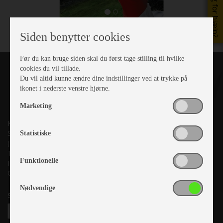
Brug for hjælp?
Siden benytter cookies
Før du kan bruge siden skal du først tage stilling til hvilke
cookies du vil tillade.
Du vil altid kunne ændre dine indstillinger ved at trykke på
ikonet i nederste venstre hjørne.
Marketing
Kronjyllands Camping Center A/S
Suderholmen 10, 8960 Randers SØ
Statistiske
(Lige ud til Grenåvej)
Tlf. +45 87 10 98 70
Funktionelle
Info@as-kcc.dk
CVR: 33 38 77 33
Nødvendige
Samtykke til nyhedsbrev