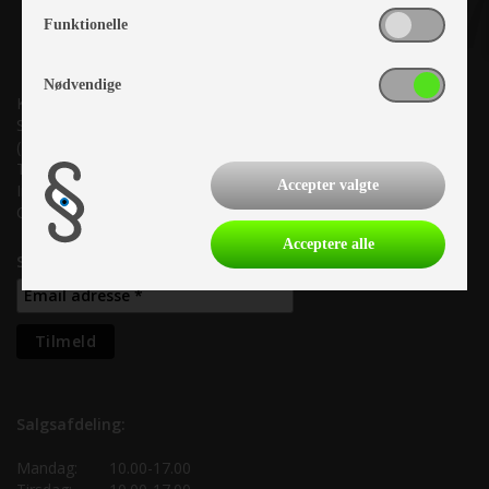
Funktionelle
Nødvendige
Kronjyllands Camping Center A/S
Suderholmen 10, 8960 Randers SØ
(Lige ud til Grenåvej)
Tlf. +45 87 10 98 70
Accepter valgte
Info@as-kcc.dk
CVR: 33 38 77 33
Acceptere alle
Samtykke til nyhedsbrev
Salgsafdeling:
Mandag:
10.00-17.00