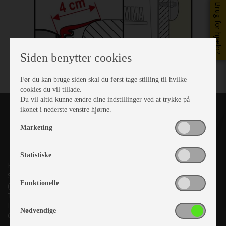
Brug for hjælp?
Siden benytter cookies
Før du kan bruge siden skal du først tage stilling til hvilke
cookies du vil tillade.
Du vil altid kunne ændre dine indstillinger ved at trykke på
ikonet i nederste venstre hjørne.
Marketing
Statistiske
Kronjyllands Camping Center A/S
Suderholmen 10, 8960 Randers SØ
Funktionelle
(Lige ud til Grenåvej)
Tlf. +45 87 10 98 70
Info@as-kcc.dk
Nødvendige
CVR: 33 38 77 33