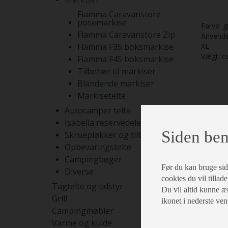
Fiamma Caravanstore
posemarkise
Farve: g
Fiamma Caravanstore Zip
Anvendes
Fiamma F35 boksmarkise
XL
Vægt: ca
Fiamma F45 boksmarkise
Tilbehør til markiser
Blandende markiser
Markisetelte
Autocamper telte
Isabella reservedele
Siden ben
Skruepløkker og tilbehør
Opbevaringstelte
Campingbøger
Før du kan bruge siden
Diverse
cookies du vil tillade
Tagtelte og udstyr
Du vil altid kunne æn
Grill
ikonet i nederste ven
Campingmøbler
Varme og kulde