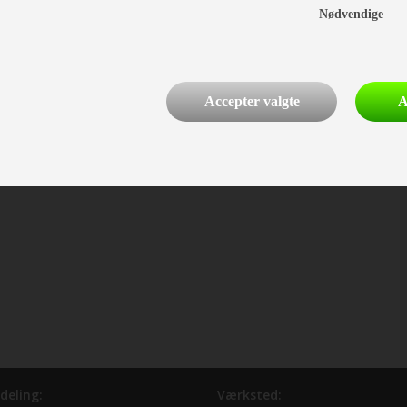
Nødvendige
Accepter valgte
A
deling:
Værksted: