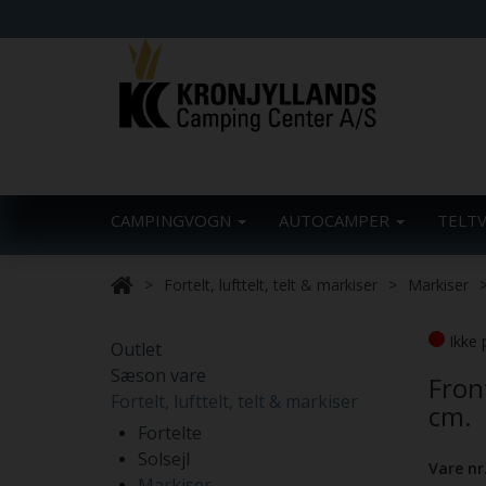
CAMPINGVOGN
AUTOCAMPER
TELT
Fortelt, lufttelt, telt & markiser
Markiser
Ikke 
Outlet
Sæson vare
Fron
Fortelt, lufttelt, telt & markiser
cm.
Fortelte
Solsejl
Vare nr
Markiser