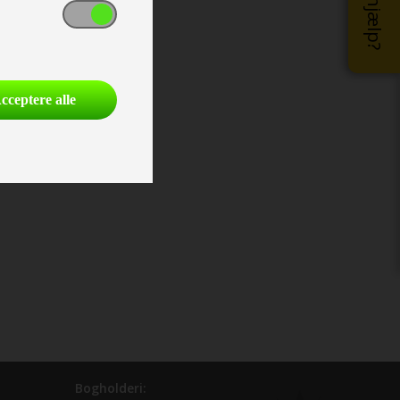
cceptere alle
Bogholderi: