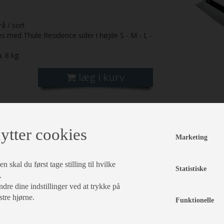
rå / sort
 med Thule Residence sider i højde S - M - L -
. 8 kg.
læg i kurv
ytter cookies
Marketing
 skal du først tage stilling til hvilke
Statistiske
.
dre dine indstillinger ved at trykke på
stre hjørne.
Funktionelle