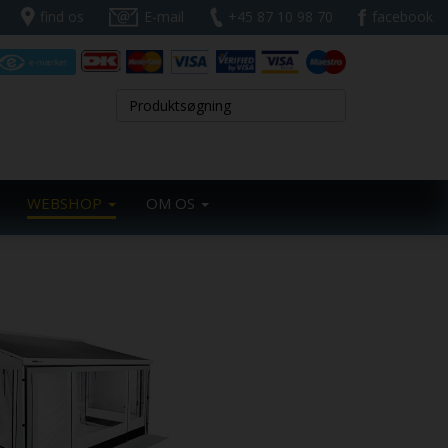
find os
E-mail
+45 87 10 98 70
facebook
WEBSHOP
OM OS