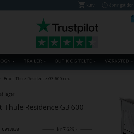
kurv
åbningstider
VOGN
TRAILER
BUTIK OG TELTE
VÆRKSTED
Front Thule Residence G3 600 cm.
på lager
t Thule Residence G3 600
kr 7.629,-
. C913938