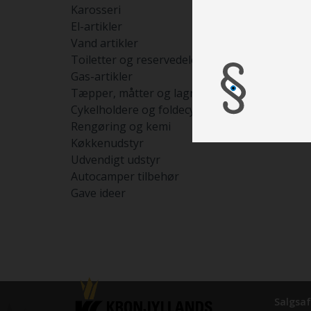
Karosseri
El-artikler
Vand artikler
Toiletter og reservedele
Gas-artikler
Tæpper, måtter og lagner
Cykelholdere og foldecykler
Rengøring og kemi
Køkkenudstyr
Udvendigt udstyr
Autocamper tilbehør
Gave ideer
Salgsaf