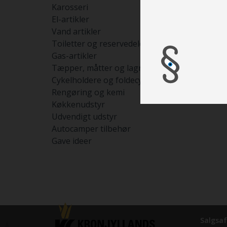
Karosseri
El-artikler
Vand artikler
Toiletter og reservedele
Gas-artikler
Tæpper, måtter og lagner
Cykelholdere og foldecykler
Rengøring og kemi
Køkkenudstyr
Udvendigt udstyr
Autocamper tilbehør
Gave ideer
Salgsaf