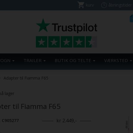
kurv
åbningstider
VOGN
TRAILER
BUTIK OG TELTE
VÆRKSTED
Adapter til Fiamma F65
på lager
ter til Fiamma F65
kr 2.449,-
. C905277