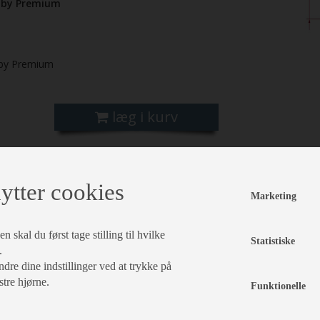
bby Premium
by Premium
læg i kurv
ytter cookies
Marketing
 skal du først tage stilling til hvilke
Statistiske
.
dre dine indstillinger ved at trykke på
stre hjørne.
Funktionelle