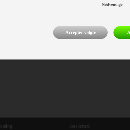
Nødvendige
Accepter valgte
A
deling:
Værksted: