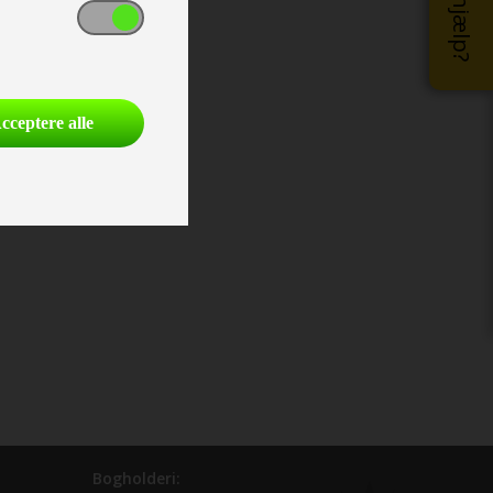
cceptere alle
Bogholderi: