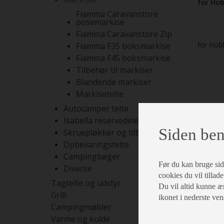
for Ho
Fiamma Caravanstore
posemarkise
Fiamma Caravanstore Zip
for Hob
Fiamma F35 boksmarkise
Fiamma F45 boksmarkise
Tilbehør til markiser
Blandende markiser
Markisetelte
Autocamper telte
Isabella reservedele
Siden ben
Skruepløkker og tilbehør
Opbevaringstelte
Campingbøger
Før du kan bruge siden
Diverse
cookies du vil tillade
Tagtelte og udstyr
Du vil altid kunne æn
Grill
ikonet i nederste ven
Campingmøbler
Varme og kulde