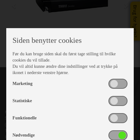
Brug for hjælp?
Siden benytter cookies
Før du kan bruge siden skal du først tage stilling til hvilke
cookies du vil tillade.
Du vil altid kunne ændre dine indstillinger ved at trykke på
ikonet i nederste venstre hjørne.
Marketing
Statistiske
Kronjyllands Camping Center A/S
Suderholmen 10, 8960 Randers SØ
Funktionelle
(Lige ud til Grenåvej)
Tlf. +45 87 10 98 70
Nødvendige
Info@as-kcc.dk