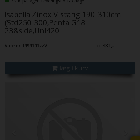
7 stk. på lager. Leveringstid 1-3 dage
Isabella Zinox V-stang 190-310cm
(Std250-300,Penta G18-
23&side,Uni420
kr 381,-
Vare nr. I999101zzV
læg i kurv
Previous
Next