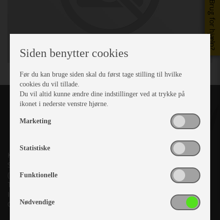
Brug for hjælp?
Siden benytter cookies
Før du kan bruge siden skal du først tage stilling til hvilke
cookies du vil tillade.
Du vil altid kunne ændre dine indstillinger ved at trykke på
ikonet i nederste venstre hjørne.
Marketing
Statistiske
Kronjyllands Camping Center A/S
Suderholmen 10, 8960 Randers SØ
(Lige ud til Grenåvej)
Funktionelle
Tlf. +45 87 10 98 70
Info@as-kcc.dk
Nødvendige
CVR: 33 38 77 33