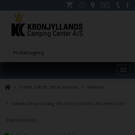
Toggl
navig
Fortelt, lufttelt, telt & markiser
Markiser
Isabella Zinox V-stang 190-310cm (Std250-300,Penta G18-
23&side,Uni420