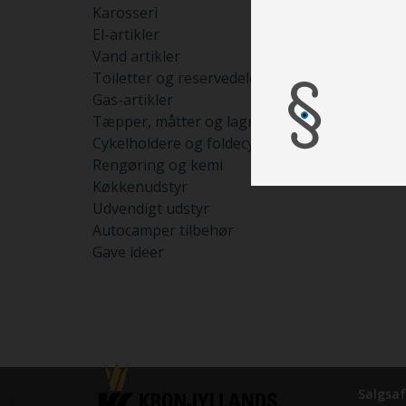
Karosseri
El-artikler
Vand artikler
Toiletter og reservedele
Gas-artikler
Tæpper, måtter og lagner
Cykelholdere og foldecykler
Rengøring og kemi
Køkkenudstyr
Udvendigt udstyr
Autocamper tilbehør
Gave ideer
Salgsaf