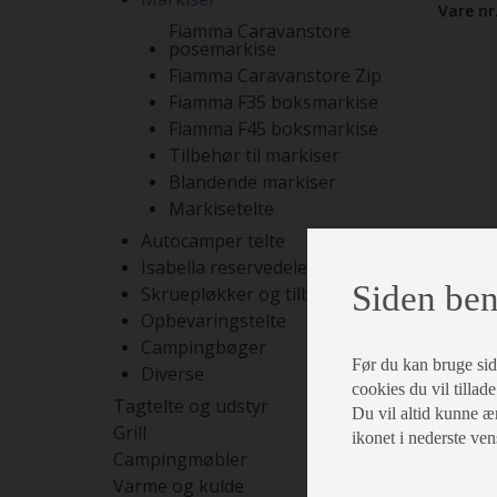
Vare nr
Fiamma Caravanstore
posemarkise
Fiamma Caravanstore Zip
Fiamma F35 boksmarkise
Fiamma F45 boksmarkise
Tilbehør til markiser
Blandende markiser
Markisetelte
Autocamper telte
Isabella reservedele
Siden ben
Skruepløkker og tilbehør
Opbevaringstelte
Campingbøger
Før du kan bruge siden
Diverse
cookies du vil tillade
Tagtelte og udstyr
Du vil altid kunne æn
Grill
ikonet i nederste ven
Campingmøbler
Varme og kulde