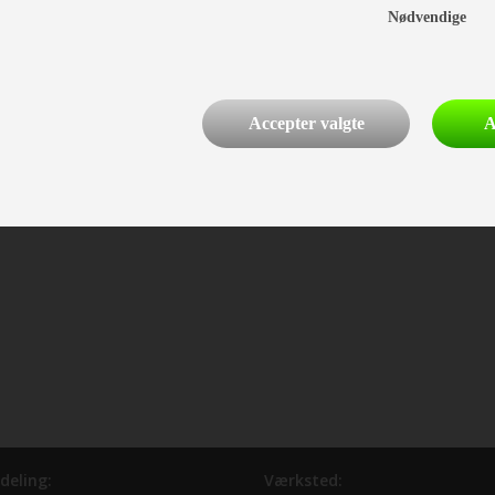
Nødvendige
Accepter valgte
A
deling:
Værksted: