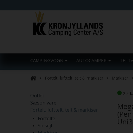
CAMPINGVOGN
AUTOCAMPER
TELT
Fortelt, lufttelt, telt & markiser
Markiser
2 stk
Outlet
Sæson vare
Mega
Fortelt, lufttelt, telt & markiser
(Pen
Fortelte
Uni3
Solsejl
Markiser