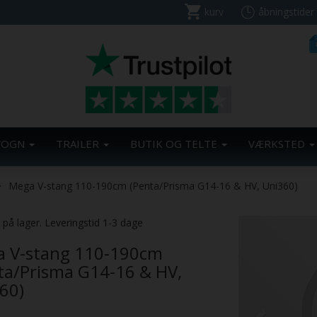
kurv
åbningstider
VOGN
TRAILER
BUTIK OG TELTE
VÆRKSTED
Mega V-stang 110-190cm (Penta/Prisma G14-16 & HV, Uni360)
Previous
. på lager. Leveringstid 1-3 dage
 V-stang 110-190cm
ta/Prisma G14-16 & HV,
60)