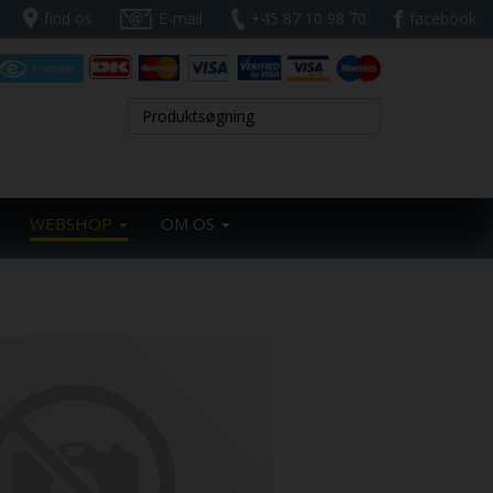
find os
E-mail
+45 87 10 98 70
facebook
WEBSHOP
OM OS
Next