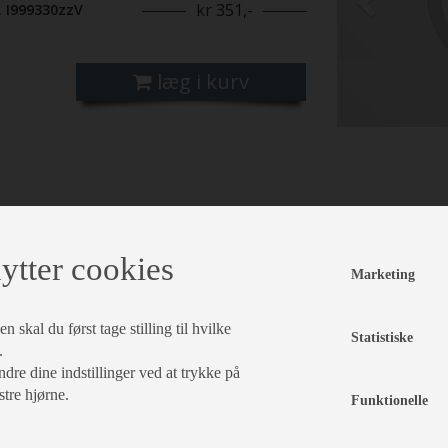
kr 351,-
. I999330zzV
læg i kurv
ytter cookies
Marketing
 skal du først tage stilling til hvilke
Statistiske
.
dre dine indstillinger ved at trykke på
stre hjørne.
Funktionelle