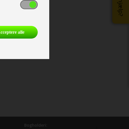
cceptere alle
Bogholderi: