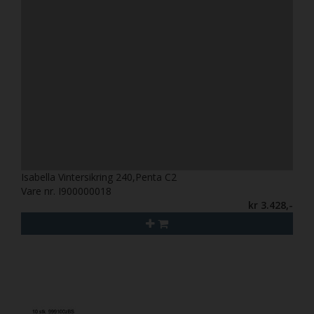
Isabella Vintersikring 240,Penta C2
Vare nr. I900000018
kr 3.428,-