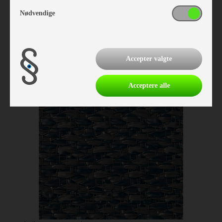
Nødvendige
Isabella Annex Sand 220
Vare nr. I403812209
kr 4.760,-
Accepter valgte
Acceptere alle