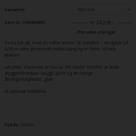
Varianter
kr 24.238,-
Vare nr. I109409891
Pris uden stænger
Penta har alt, hvad du måtte ønske i et standtelt – en dybde på
3,50 m uden generende midterstang og en form, så hele
pladsen
udnyttes. Materialet er Isacryl, der tillader forteltet at ånde.
Myggenetvinduer i begge gavle og de mange
åbningsmuligheder, giver
et optimalt indeklima.
Dybde:
350cm