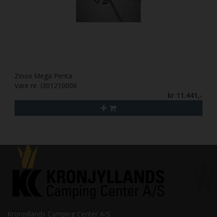
Zinox Mega Penta
Vare nr. I301210006
kr 11.441,-
Kronjyllands Camping Center A/S