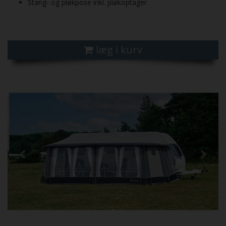
Stang- og pløkpose inkl. pløkoptager
læg i kurv
Previous
Next