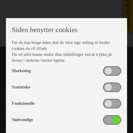
Brug for hjælp?
Siden benytter cookies
Før du kan bruge siden skal du først tage stilling til hvilke
cookies du vil tillade.
Du vil altid kunne ændre dine indstillinger ved at trykke på
ikonet i nederste venstre hjørne.
Marketing
Statistiske
Kronjyllands Camping Center A/S
Suderholmen 10, 8960 Randers SØ
(Lige ud til Grenåvej)
Funktionelle
Tlf. +45 87 10 98 70
Info@as-kcc.dk
CVR: 33 38 77 33
Nødvendige
Samtykke til nyhedsbrev