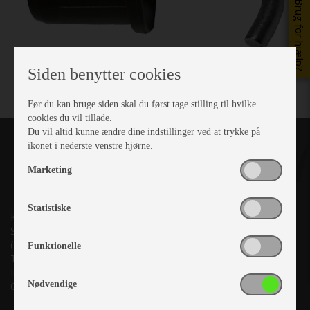
Brug for hjælp?
Siden benytter cookies
Før du kan bruge siden skal du først tage stilling til hvilke
cookies du vil tillade.
Du vil altid kunne ændre dine indstillinger ved at trykke på
ikonet i nederste venstre hjørne.
Marketing
Statistiske
Kronjyllands Camping Center A/S
Suderholmen 10, 8960 Randers SØ
(Lige ud til Grenåvej)
Funktionelle
Tlf. +45 87 10 98 70
Info@as-kcc.dk
Nødvendige
CVR: 33 38 77 33