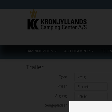
CAMPINGVOGN
AUTOCAMPER
TELT
Trailer
Type
Vælg
Priser
Årgang
Sengepladser
Vælg