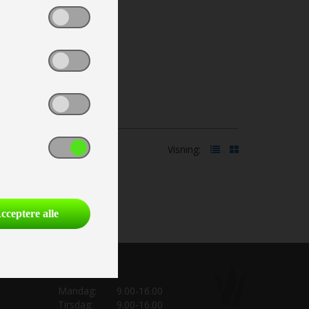
Visning:
cceptere alle
Bogholderi:
Mandag:
9.00-16.00
Tirsdag:
9.00-16.00