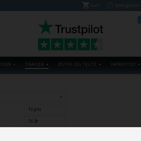
kurv
åbningstider
VOGN
TRAILER
BUTIK OG TELTE
VÆRKSTED
-
-