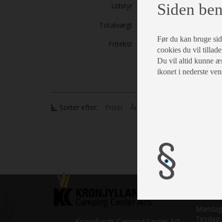
Siden ben
Udstyr
Vælg
Totalvægt
Før du kan bruge siden
Fritekst
cookies du vil tillade
Du vil altid kunne æn
ikonet i nederste ven
Sorter efter:
Priser
Årgang
Model
Salgsaf
Mandag
Tirsdag:
Kronjyllands Camping Center A/S