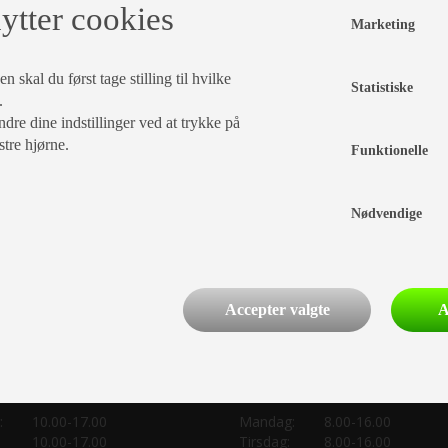
ytter cookies
Marketing
-
 skal du først tage stilling til hvilke
Statistiske
.
dre dine indstillinger ved at trykke på
SØG
stre hjørne.
Funktionelle
Nødvendige
Accepter valgte
A
deling:
Værksted:
:
10.00-17.00
Mandag:
8.00-16.00
10.00-17.00
Tirsdag:
8.00-16.00