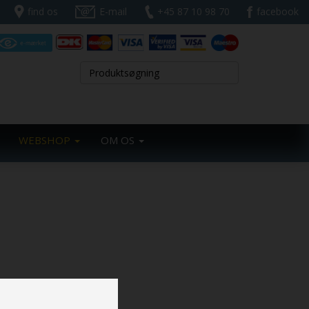
find os
E-mail
+45 87 10 98 70
facebook
WEBSHOP
OM OS