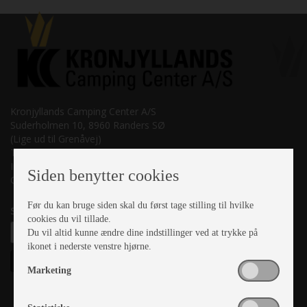
Kronjyllands Camping Center A/S
Suderholmen 10, 8960 Randers SØ
(Lige ud til Grenåvej)
Tlf. +45 87 10 98 70
Info@as-kcc.dk
Siden benytter cookies
CVR: 33 38 77 33
Før du kan bruge siden skal du først tage stilling til hvilke
Samtykke til nyhedsbrev
cookies du vil tillade.
Du vil altid kunne ændre dine indstillinger ved at trykke på
ikonet i nederste venstre hjørne.
Marketing