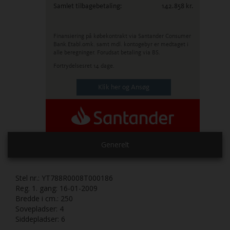
Samlet tilbagebetaling:
142.858
kr.
Finansiering på købekontrakt via Santander Consumer
Bank.
Etabl.omk. samt mdl. kontogebyr er medtaget i
alle beregninger. Forudsat betaling via BS.
Fortrydelsesret 14 dage.
Klik her og Ansøg
Generelt
Stel nr.:
YT788R0008T000186
Reg. 1. gang:
16-01-2009
Bredde i cm.:
250
Sovepladser:
4
Siddepladser:
6