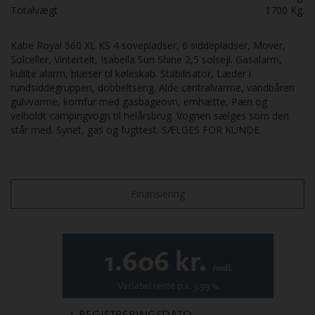
Totalvægt
1700
Kg.
Kabe Royal 560 XL KS 4 sovepladser, 6 siddepladser, Mover,
Solceller, Vintertelt, Isabella Sun Shine 2,5 solsejl. Gasalarm,
kulilte alarm, blæser til køleskab. Stabilisator, Læder i
rundsiddegruppen, dobbeltseng. Alde centralvarme, vandbåren
gulvvarme, komfur med gasbageovn, emhætte, Pæn og
velholdt campingvogn til helårsbrug. Vognen sælges som den
står med. Synet, gas og fugttest. SÆLGES FOR KUNDE.
Finansiering
1.606
kr.
/mdl.
Variabel
rente p.a.
3.99
%
1. REGISTRERINGSDATO