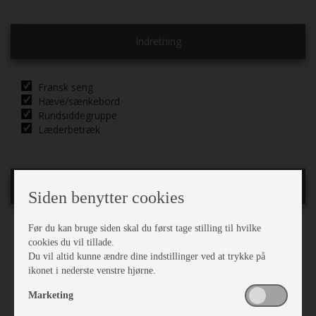
Indretning
Fransk seng
Hæve/sænkebord
Rundsiddegruppe
Læderbetræk
Karrosseri, Chassis & Magasiner
Siden benytter cookies
Før du kan bruge siden skal du først tage stilling til hvilke
Mover
cookies du vil tillade.
Alufælge
Du vil altid kunne ændre dine indstillinger ved at trykke på
Støddæmpere
ikonet i nederste venstre hjørne.
Stabilisator
Stor tagluge
Marketing
Myggenet