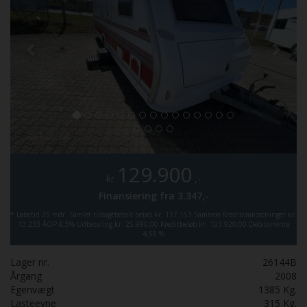
129.900
kr
,-
Finansiering fra
3.347,-
*
Løbetid 35 mdr.
Samlet tilbagebetalt beløb kr. 117.153
Samlede Kreditomkostninger kr.
13.233
ÅOP 8,5%
Udbetaling kr. 25.980,00
Kreditbeløb kr. 103.920,00
Debitorrente
4,58 %
Lager nr.
26144B
Årgang
2008
Egenvægt
1385
Kg.
Lasteevne
315
Kg.