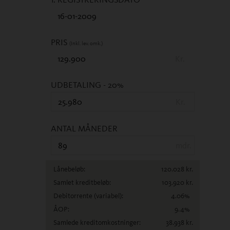
PRIS
(Inkl. lev. omk.)
Kr.
UDBETALING
- 20%
Kr.
ANTAL MÅNEDER
mdr.
Lånebeløb:
120.028
kr.
Samlet kreditbeløb:
103.920
kr.
Debitorrente
(variabel)
:
4.06
%
ÅOP:
9.4
%
Samlede kreditomkostninger:
38.938
kr.