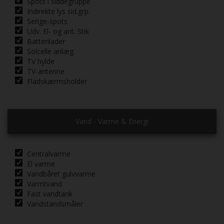
Spots i siddegruppe
Indirekte lys sid.grp.
Senge-spots
Udv. El- og ant. Stik
Batterilader
Solcelle anlæg
TV hylde
TV-antenne
Fladskærmsholder
Vand - Varme & Energi
Centralvarme
El varme
Vandbåret gulvvarme
Varmtvand
Fast vandtank
Vandstandsmåler